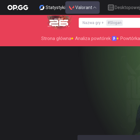
Statystyki
Valorant
Desktopowe
Nazwa gry
+
#
Slogan
SEASON 26 : ACT 4
Strona główna
Analiza powtórek
Powtórka
β