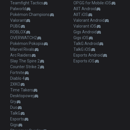
Teamfight Tactics
OP.GG for Mobile iOS
Palworld
AllT Android
Pokémon Champions
AllT iOS
Valorant
Valorant Android
PUBG
Valorant iOS
ROBLOX
Gigs Android
OVERWATCH2
Gigs iOS
Pokémon Pokopia
TalkG Android
Marvel Rivals
TalkG iOS
Arc Raiders
Esports Android
Slay The Spire 2
Esports iOS
Counter Strike 2
Fortnite
Diablo 4
2XKO
Time Takers
Desktopowej
Gry
Duo
TalkG
Esports
Gigs