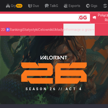
j
Gry
Duo
TalkG
Esports
Gigs
New
Połącz
🎯 Level Up Yo
Ri
 2D
Rankingi
Statystyki
Celowniki
Układy
Informacje o grze
β
SEASON 26 // ACT 4