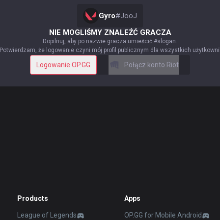
Gyro
#
JooJ
NIE MOGLIŚMY ZNALEŹĆ GRACZA
Dopilnuj, aby po nazwie gracza umieścić #slogan.
Potwierdzam, że logowanie czyni mój profil publicznym dla wszystkich użytkown
Logowanie OP.GG
Połącz konto Riot
Products
Apps
League of Legends
OP.GG for Mobile Android