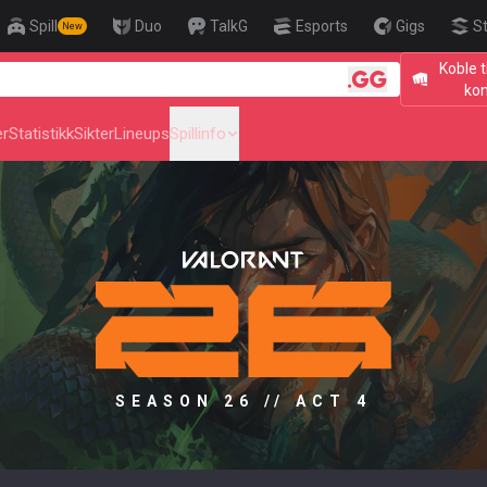
Spill
Duo
TalkG
Esports
Gigs
S
New
Koble t
🎯 Level Up 
ko
er
Statistikk
Sikter
Lineups
Spillinfo
SEASON 26 // ACT 4