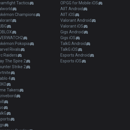
eamfight Tactics
OP.GG for Mobile iOS
alworld
AllT Android
okémon Champions
AllT iOS
alorant
Valorant Android
UBG
Valorant iOS
OBLOX
Gigs Android
VERWATCH2
Gigs iOS
okémon Pokopia
TalkG Android
rvel Rivals
TalkG iOS
c Raiders
Esports Android
ay The Spire 2
Esports iOS
unter Strike 2
rtnite
ablo 4
XKO
ime Takers
krivebord
ill
uo
alkG
sports
igs