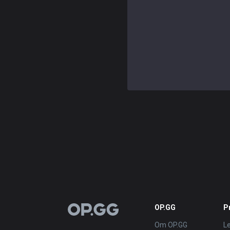
OP.GG
P
OP.GG
Om OP.GG
L