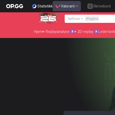
Statistikk
Valorant
Skrivebord
Spillnavn
+
#
Tagline
SEASON 26 : ACT 4
Hjem
Replayanalyse
2D-replay
Ledertavl
β
β