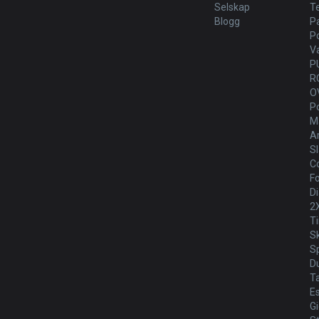
Selskap
T
Blogg
P
P
V
P
R
O
P
Ma
Ar
Sl
Co
Fo
Di
2
T
S
Sp
D
T
E
G