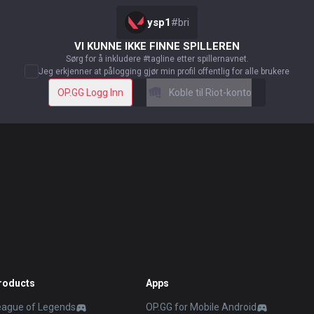
ysp1
#
bri
VI KUNNE IKKE FINNE SPILLEREN
Sørg for å inkludere #tagline etter spillernavnet.
Jeg erkjenner at pålogging gjør min profil offentlig for alle brukere
OP.GG Logg Inn
Koble til Riot-konto
roducts
Apps
eague of Legends
OP.GG for Mobile Android