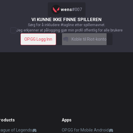
wens
#
007
VI KUNNE IKKE FINNE SPILLEREN
Sørg for å inkludere #tagline etter spillernavnet.
Jeg erkjenner at pålogging gjør min profil offentlig for alle brukere
OP.GG Logg Inn
Koble til Riot-konto
roducts
Apps
eague of Legends
OP.GG for Mobile Android