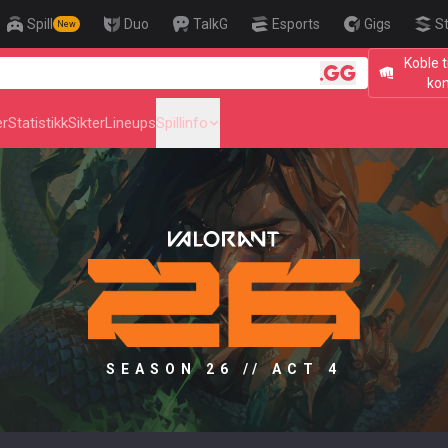
Spill
Duo
TalkG
Esports
Gigs
S
New
Koble t
🎯 Level Up You
ko
er
Statistikk
Sikter
Lineups
Spillinfo
SEASON 26 // ACT 4