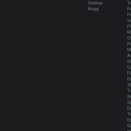
Selskap
T
Blogg
P
P
V
P
R
O
P
Ma
Ar
Sl
Co
Fo
Di
2
T
S
Sp
D
T
E
G