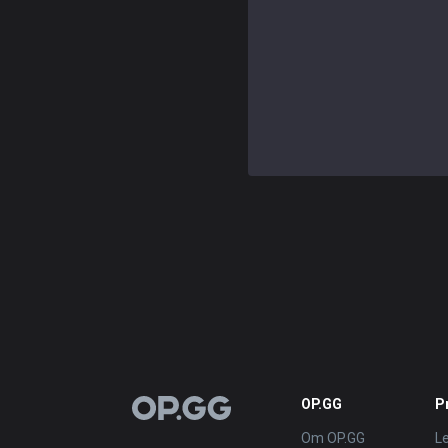
OP.GG
P
OP.GG
Om OP.GG
L