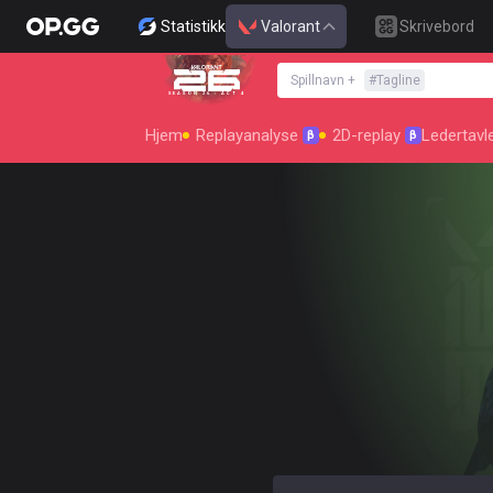
Statistikk
Valorant
Skrivebord
Spillnavn
+
#
Tagline
SEASON 26 : ACT 4
Hjem
Replayanalyse
2D-replay
Ledertavl
β
β