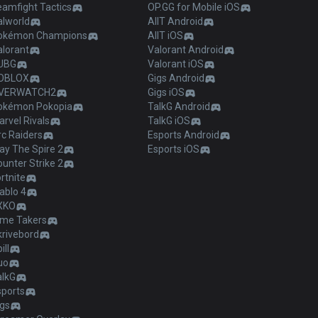
eamfight Tactics
OP.GG for Mobile iOS
alworld
AllT Android
okémon Champions
AllT iOS
alorant
Valorant Android
UBG
Valorant iOS
OBLOX
Gigs Android
VERWATCH2
Gigs iOS
okémon Pokopia
TalkG Android
rvel Rivals
TalkG iOS
c Raiders
Esports Android
ay The Spire 2
Esports iOS
unter Strike 2
rtnite
ablo 4
XKO
ime Takers
krivebord
ill
uo
alkG
sports
igs