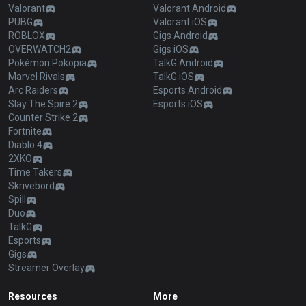
Valorant
Valorant Android
PUBG
Valorant iOS
ROBLOX
Gigs Android
OVERWATCH2
Gigs iOS
Pokémon Pokopia
TalkG Android
Marvel Rivals
TalkG iOS
Arc Raiders
Esports Android
Slay The Spire 2
Esports iOS
Counter Strike 2
Fortnite
Diablo 4
2XKO
Time Takers
Skrivebord
Spill
Duo
TalkG
Esports
Gigs
Streamer Overlay
Resources
More