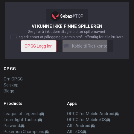
Sebax
#
TOP
VI KUNNE IKKE FINNE SPILLEREN
Sørg for å inkludere #tagline etter spillernavnet.
Jeg erkjenner at pålogging gjør min profil offentlig for alle brukere
OP.GG Logg Inn
Koble til Riot-konto
OP.GG
Om OP.GG
Selskap
Blogg
Products
Apps
League of Legends
OP.GG for Mobile Android
Teamfight Tactics
OP.GG for Mobile iOS
Palworld
AllT Android
Pokémon Champions
AllT iOS