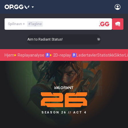
Spillnavn
+
#
Tagline
🎯 Level Up Your Aim to Radiant Status!
🎯 Level Up Your Aim
Hjem
Replayanalyse
2D-replay
Ledertavler
Statistikk
Sikter
L
β
β
SEASON 26 // ACT 4