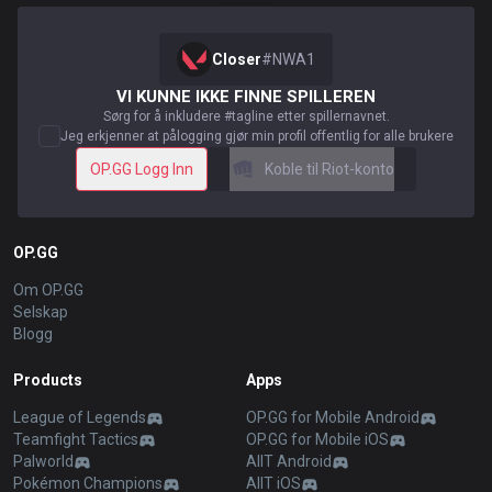
Closer
#
NWA1
VI KUNNE IKKE FINNE SPILLEREN
Sørg for å inkludere #tagline etter spillernavnet.
Jeg erkjenner at pålogging gjør min profil offentlig for alle brukere
OP.GG Logg Inn
Koble til Riot-konto
OP.GG
Om OP.GG
Selskap
Blogg
Products
Apps
League of Legends
OP.GG for Mobile Android
Teamfight Tactics
OP.GG for Mobile iOS
Palworld
AllT Android
Pokémon Champions
AllT iOS