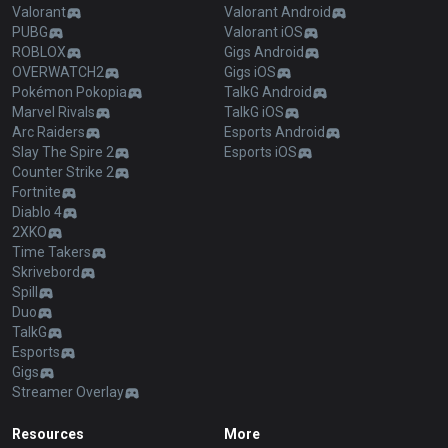
Valorant
Valorant Android
PUBG
Valorant iOS
ROBLOX
Gigs Android
OVERWATCH2
Gigs iOS
Pokémon Pokopia
TalkG Android
Marvel Rivals
TalkG iOS
Arc Raiders
Esports Android
Slay The Spire 2
Esports iOS
Counter Strike 2
Fortnite
Diablo 4
2XKO
Time Takers
Skrivebord
Spill
Duo
TalkG
Esports
Gigs
Streamer Overlay
Resources
More