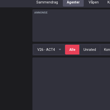
Sammendrag
Agenter
Våpen
K
ANNONSE
V26 - ACT4
Alle
Unrated
Kon