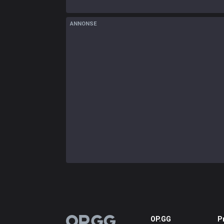
ANNONSE
OP.GG
P
OP.GG