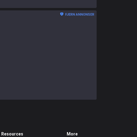
FJERN ANNONSER
Resources
More