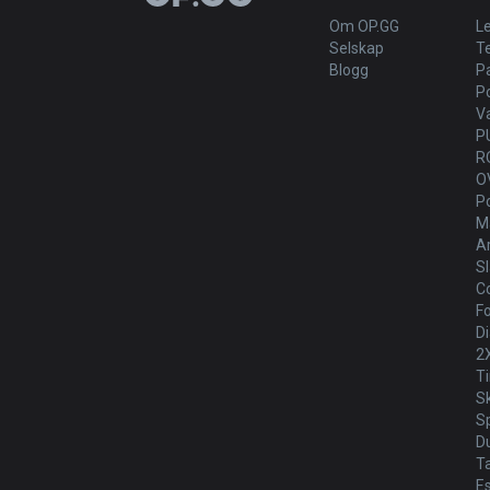
Om OP.GG
L
Selskap
T
Blogg
P
P
V
P
R
O
P
Ma
Ar
Sl
Co
Fo
Di
2
T
S
Sp
D
T
E