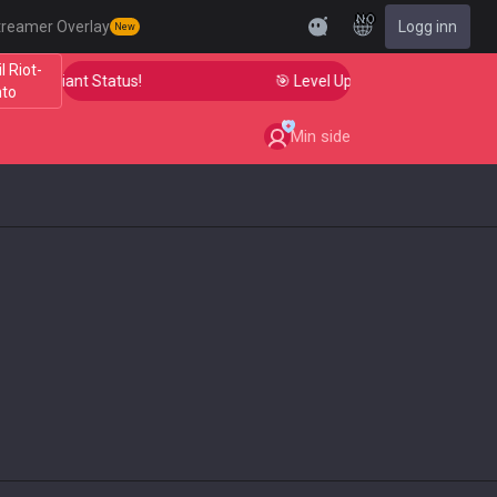
NO
treamer Overlay
Logg inn
New
il Riot-
to Radiant Status!
🎯 Level Up Your Aim to Radiant St
nto
Min side