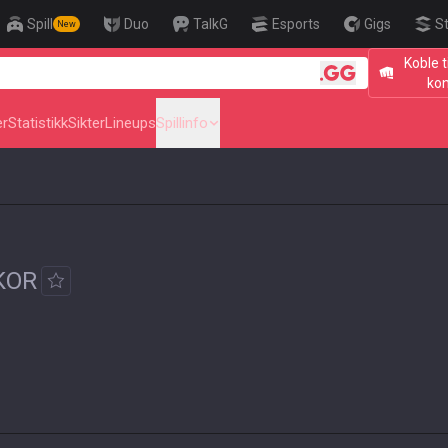
Spill
Duo
TalkG
Esports
Gigs
S
New
Koble t
🎯 Level Up Your Aim 
ko
er
Statistikk
Sikter
Lineups
Spillinfo
KOR