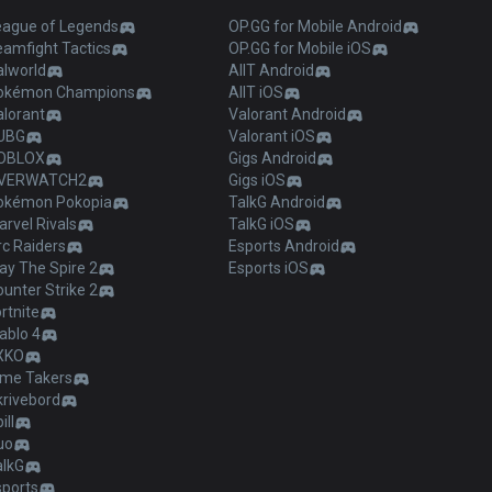
eague of Legends
OP.GG for Mobile Android
eamfight Tactics
OP.GG for Mobile iOS
alworld
AllT Android
okémon Champions
AllT iOS
alorant
Valorant Android
UBG
Valorant iOS
OBLOX
Gigs Android
VERWATCH2
Gigs iOS
okémon Pokopia
TalkG Android
rvel Rivals
TalkG iOS
c Raiders
Esports Android
ay The Spire 2
Esports iOS
unter Strike 2
rtnite
ablo 4
XKO
ime Takers
krivebord
ill
uo
alkG
sports