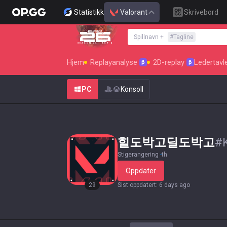
Statistikk
Valorant
Skrivebord
Spillnavn
+
#
Tagline
SEASON 26 : ACT 4
Hjem
Replayanalyse
2D-replay
Ledertavl
β
β
PC
Konsoll
힐도박고딜도박고
#
Stigerangering
-
th
Oppdater
29
Sist oppdatert
:
6 days ago