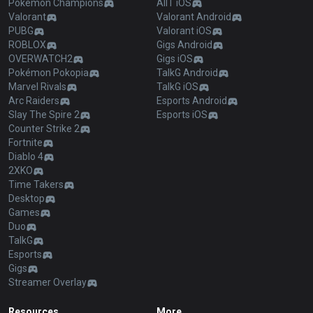
Pokémon Champions
AllT iOS
Valorant
Valorant Android
PUBG
Valorant iOS
ROBLOX
Gigs Android
OVERWATCH2
Gigs iOS
Pokémon Pokopia
TalkG Android
Marvel Rivals
TalkG iOS
Arc Raiders
Esports Android
Slay The Spire 2
Esports iOS
Counter Strike 2
Fortnite
Diablo 4
2XKO
Time Takers
Desktop
Games
Duo
TalkG
Esports
Gigs
Streamer Overlay
Resources
More