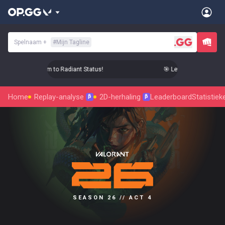
Spelnaam
+
#
Mijn Tagline
Level Up Your Aim to Radiant Status!
🎯 Level Up Your Aim to
Home
Replay-analyse
2D-herhaling
Leaderboard
Statistiek
β
β
SEASON 26 // ACT 4