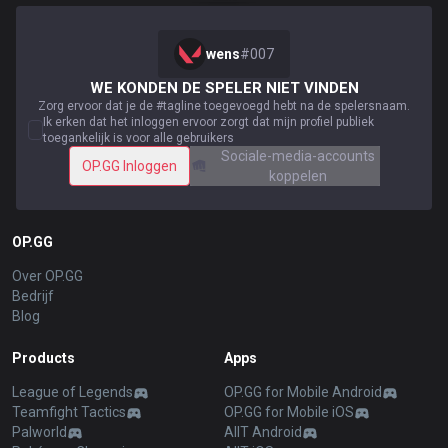
wens
#
007
WE KONDEN DE SPELER NIET VINDEN
Zorg ervoor dat je de #tagline toegevoegd hebt na de spelersnaam.
Ik erken dat het inloggen ervoor zorgt dat mijn profiel publiek
toegankelijk is voor alle gebruikers
Sociale-media-accounts
OP.GG Inloggen
koppelen
OP.GG
Over OP.GG
Bedrijf
Blog
Products
Apps
League of Legends
OP.GG for Mobile Android
Teamfight Tactics
OP.GG for Mobile iOS
Palworld
AllT Android