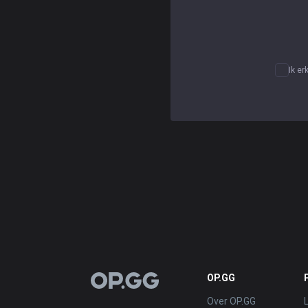
Ik er
OP.GG
OP.GG
Over OP.GG