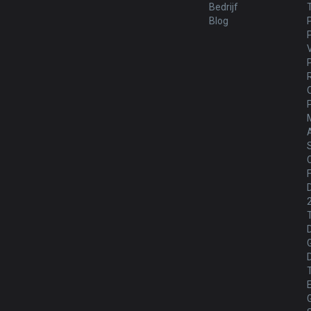
Bedrijf
Blog
M
S
C
F
D