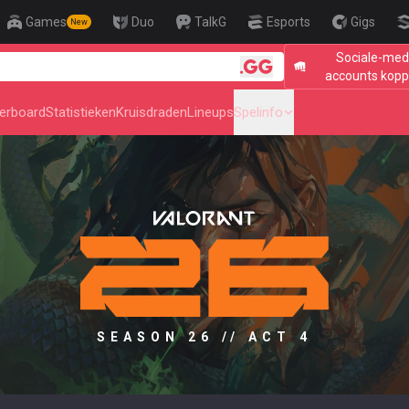
Games
Duo
TalkG
Esports
Gigs
New
Sociale-med
🎯 Level Up Your A
accounts kopp
erboard
Statistieken
Kruisdraden
Lineups
Spelinfo
SEASON 26 // ACT 4