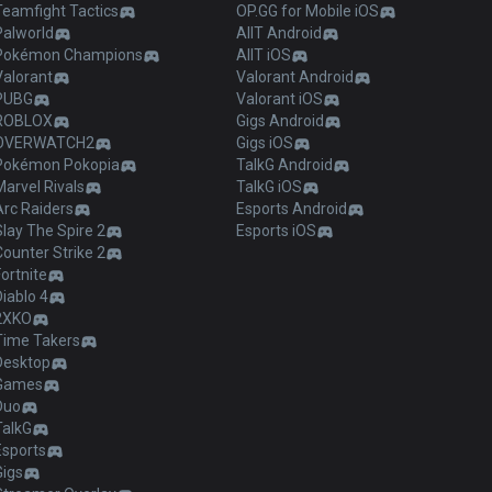
Teamfight Tactics
OP.GG for Mobile iOS
Palworld
AllT Android
Pokémon Champions
AllT iOS
Valorant
Valorant Android
PUBG
Valorant iOS
ROBLOX
Gigs Android
OVERWATCH2
Gigs iOS
Pokémon Pokopia
TalkG Android
arvel Rivals
TalkG iOS
Arc Raiders
Esports Android
lay The Spire 2
Esports iOS
ounter Strike 2
ortnite
iablo 4
2XKO
Time Takers
Desktop
Games
Duo
TalkG
Esports
Gigs