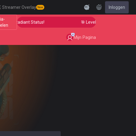
NL
Streamer Overlay
Inloggen
New
ia-
im to Radiant Status!
🎯 Level Up Your Aim to Radiant
elen
Mijn Pagina