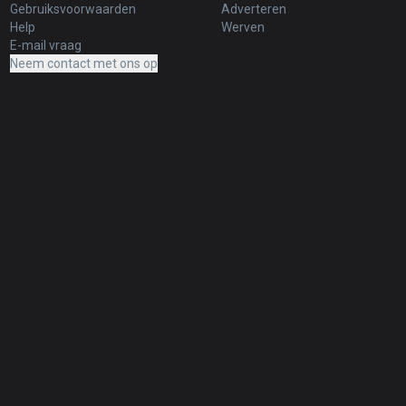
Gebruiksvoorwaarden
Adverteren
Help
Werven
E-mail vraag
Neem contact met ons op