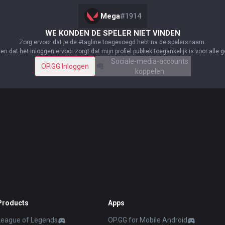
Mega
#
1914
WE KONDEN DE SPELER NIET VINDEN
Zorg ervoor dat je de #tagline toegevoegd hebt na de spelersnaam.
ken dat het inloggen ervoor zorgt dat mijn profiel publiek toegankelijk is voor alle 
Sociale-media-accounts
OP.GG Inloggen
koppelen
Products
Apps
League of Legends
OP.GG for Mobile Android