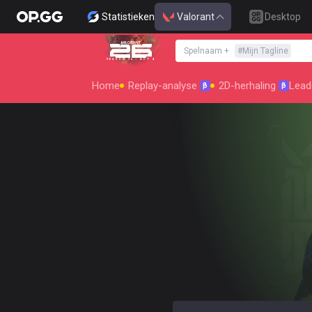
Statistieken
Valorant
Desktop
Spelnaam
+
#
Mijn Tagline
SEASON 26 : ACT 4
Home
Replay-analyse
2D-herhaling
Lead
β
β