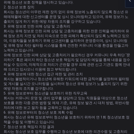
위해 청소년 보호 정책을 명시하고 있습니다.
2. 청소년 보호 장치
회사는 청소년이 아무런 제한 장치 없이 유해 정보에 노출되지 않도록 청소년 유
해매체물에 대한 신고센터를 운영 및 상시 모니터링하고 있으며, 유해 정보가 노
출되지 않게 하기 위한 예방 차원의 조치를 강구하고 있습니다.
3. 유해 정보로 인한 피해 상담 및 고충처리
회사는 유해 정보로 인한 피해 상담 및 고충처리를 위한 전문 인력을 배치하여 유
해 정보 조치 지연 및 처리 미숙으로 인한 피해가 확산되지 않도록 노력하고 있으
며, 이용자들을 보호하기 위해 신고센터를 설치하여 운영중이며, 상시 모니터링
및 유해 정보 차단 필터링 시스템을 통해 건전한 커뮤니티 이용 환경을 만들고자
노력하고 있습니다.
유해 정보로 인한 피해 상담 및 고충처리가 필요하신 경우 커뮤니티 우측 하단 '문
의하기' 혹은 페이지 하단 청소년 보호 책임자 및 담당자 메일을 통해 내용을 접수
하실 수 있으며, 자체적으로 처리가 곤란할 경우 피해 관련 신고 기관도 함께 안내
해 드리고 있사오니 이용에 참고 부탁드립니다.
4. 유해 정보에 대한 청소년 접근 제한 및 관리 조치
회사는 불법적이거나 청소년에 유해한 키워드에 대한 금칙어를 설정하여 필터링
및 게시물 실시간 모니터링을 실시하여 청소년 유해 정보가 노출되지 않기 위한
예방 차원의 조치를 강구합니다.
5. 유해 정보로부터 청소년을 보호하기 위한 직무교육
회사는 커뮤니티 운영 및 관리 업무를 담당하고 있는 직원들을 대상으로 청소년
보호를 위한 각종 관련 법령 및 제재 기준, 유해 정보 발견 시 대처 방법, 위반사항
처리에 대한 보고 절차 등을 교육하고 있습니다.
6. 유해 정보로부터의 청소년 보호 계획 수립
회사는 청소년 유해 정보로부터 청소년을 보호하기 위하여 연 1회 청소년보호 정
책을 수립 및 이행하고 있습니다.
7. 청소년 보호 책임자 지정 결과
회사는 청소년 보호 업무를 수행하고 청소년 보호에 대한 의견수렴 및 고충처리