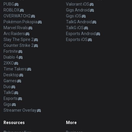
PUBG
Valorant iOS
ROBLOX
Gigs Android
OVERWATCH2
Gigs iOS
Pokémon Pokopia
TalkG Android
Marvel Rivals
TalkG iOS
Arc Raiders
Esports Android
Slay The Spire 2
Esports iOS
Counter Strike 2
Fortnite
Diablo 4
2XKO
Time Takers
Desktop
Games
Duo
TalkG
Esports
Gigs
Streamer Overlay
Resources
More