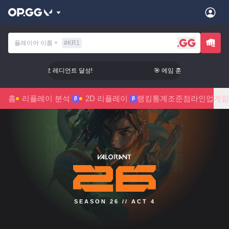
플레이어 이름
+
#
KR1
🎯 에임 훈련으로 레디언트 달성!
🎯 에임 훈련으로 레디언트 달
홈
리플레이 분석
2D 리플레이
랭킹
통계
조준점
라인업
게임
β
β
SEASON 26 // ACT 4