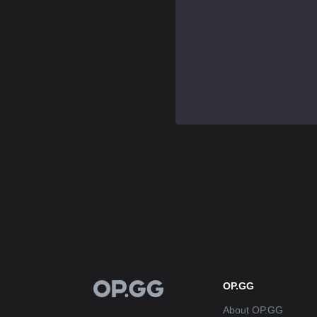
OP.GG
OP.GG
About OP.GG