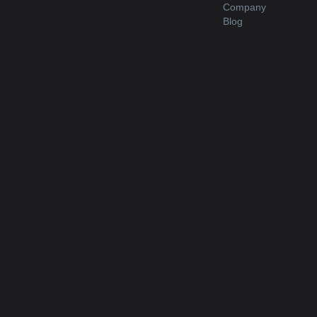
Company
Blog