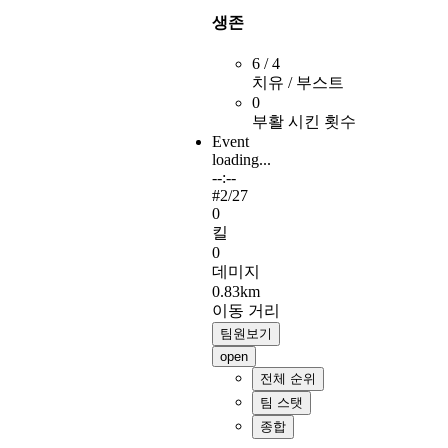
생존
6 / 4
치유 / 부스트
0
부활 시킨 횟수
Event
loading...
--:--
#
2
/27
0
킬
0
데미지
0.83km
이동 거리
팀원보기
open
전체 순위
팀 스탯
종합