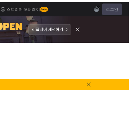
KO
스트리머 오버레이
로그인
New