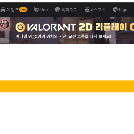
게임즈
Duo
톡피지지
e스포츠
Gigs
New