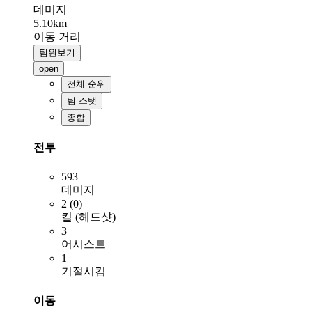
데미지
5.10km
이동 거리
팀원보기
open
전체 순위
팀 스탯
종합
전투
593
데미지
2 (0)
킬 (헤드샷)
3
어시스트
1
기절시킴
이동