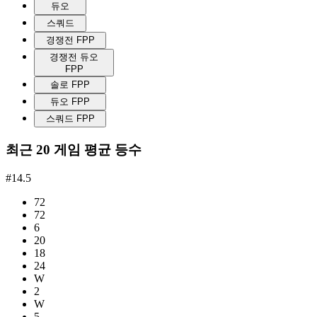
듀오
스쿼드
경쟁전 FPP
경쟁전 듀오
FPP
솔로 FPP
듀오 FPP
스쿼드 FPP
최근 20 게임 평균 등수
#14.5
72
72
6
20
18
24
W
2
W
5