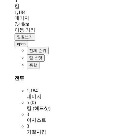
5
킬
1,184
데미지
7.44km
이동 거리
팀원보기
open
전체 순위
팀 스탯
종합
전투
1,184
데미지
5 (0)
킬 (헤드샷)
3
어시스트
3
기절시킴