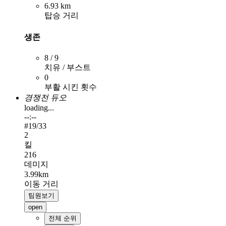
6.93 km
탑승 거리
생존
8 / 9
치유 / 부스트
0
부활 시킨 횟수
경쟁전 듀오
loading...
--:--
#
19
/33
2
킬
216
데미지
3.99km
이동 거리
팀원보기
open
전체 순위