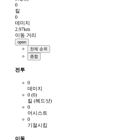
0
킬
0
데미지
2.97km
이동 거리
open
전체 순위
종합
전투
0
데미지
0 (0)
킬 (헤드샷)
0
어시스트
0
기절시킴
이동