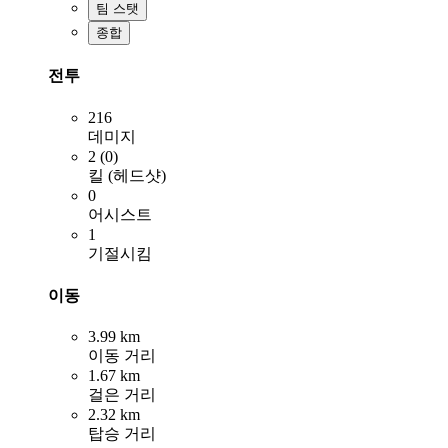
팀 스탯
종합
전투
216
데미지
2 (0)
킬 (헤드샷)
0
어시스트
1
기절시킴
이동
3.99 km
이동 거리
1.67 km
걸은 거리
2.32 km
탑승 거리