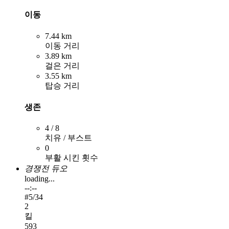
이동
7.44 km
이동 거리
3.89 km
걸은 거리
3.55 km
탑승 거리
생존
4 / 8
치유 / 부스트
0
부활 시킨 횟수
경쟁전 듀오
loading...
--:--
#
5
/34
2
킬
593