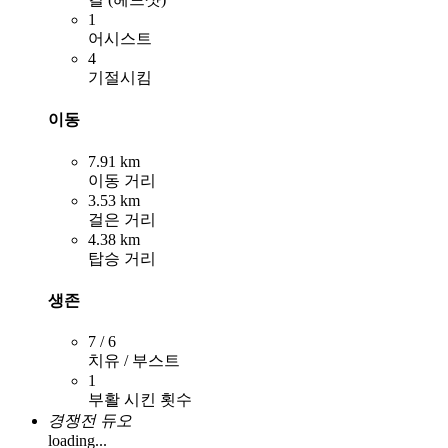
1
어시스트
4
기절시킴
이동
7.91 km
이동 거리
3.53 km
걸은 거리
4.38 km
탑승 거리
생존
7 / 6
치유 / 부스트
1
부활 시킨 횟수
경쟁전 듀오
loading...