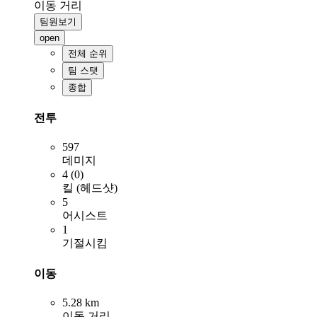
이동 거리
팀원보기
open
전체 순위
팀 스탯
종합
전투
597
데미지
4 (0)
킬 (헤드샷)
5
어시스트
1
기절시킴
이동
5.28 km
이동 거리