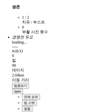
생존
1 / 2
치유 / 부스트
0
부활 시킨 횟수
경쟁전 듀오
loading...
--:--
#
18
/33
0
킬
90
데미지
2.04km
이동 거리
팀원보기
open
전체 순위
팀 스탯
종합