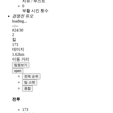
치유 / 부스트
0
부활 시킨 횟수
경쟁전 듀오
loading...
--:--
#
24
/30
2
킬
173
데미지
1.62km
이동 거리
팀원보기
open
전체 순위
팀 스탯
종합
전투
173