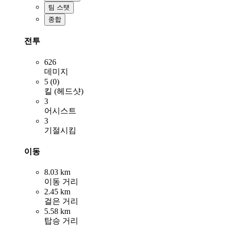
팀 스탯
종합
전투
626
데미지
5 (0)
킬 (헤드샷)
3
어시스트
3
기절시킴
이동
8.03 km
이동 거리
2.45 km
걸은 거리
5.58 km
탑승 거리