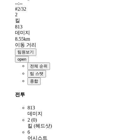
--:--
#
2
/32
2
킬
813
데미지
8.55km
이동 거리
팀원보기
open
전체 순위
팀 스탯
종합
전투
813
데미지
2 (0)
킬 (헤드샷)
6
어시스트