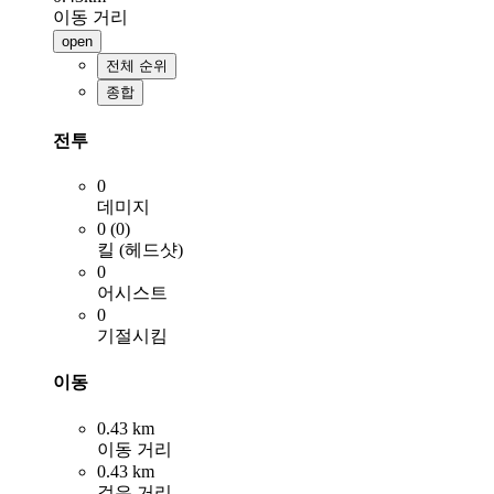
이동 거리
open
전체 순위
종합
전투
0
데미지
0 (0)
킬 (헤드샷)
0
어시스트
0
기절시킴
이동
0.43 km
이동 거리
0.43 km
걸은 거리