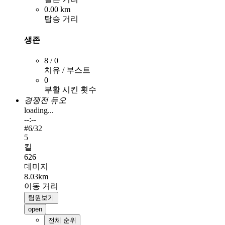
0.00 km
탑승 거리
생존
8 / 0
치유 / 부스트
0
부활 시킨 횟수
경쟁전 듀오
loading...
--:--
#
6
/32
5
킬
626
데미지
8.03km
이동 거리
팀원보기
open
전체 순위