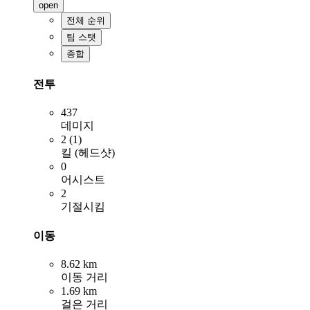
open
전체 순위
팀 스탯
종합
전투
437
데미지
2 (1)
킬 (헤드샷)
0
어시스트
2
기절시킴
이동
8.62 km
이동 거리
1.69 km
걸은 거리