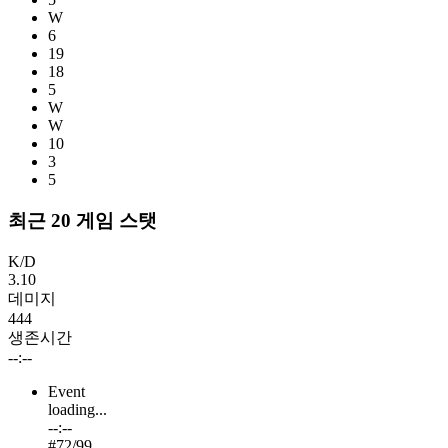
W
6
19
18
5
W
W
10
3
5
최근 20 게임 스탯
K/D
3.10
데미지
444
생존시간
--:--
Event
loading...
--:--
#
72
/99