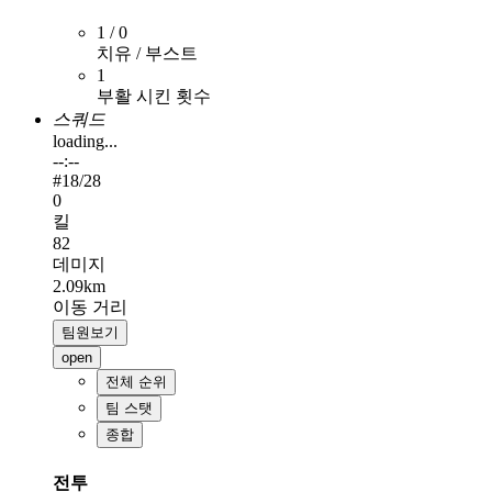
1 / 0
치유 / 부스트
1
부활 시킨 횟수
스쿼드
loading...
--:--
#
18
/28
0
킬
82
데미지
2.09km
이동 거리
팀원보기
open
전체 순위
팀 스탯
종합
전투