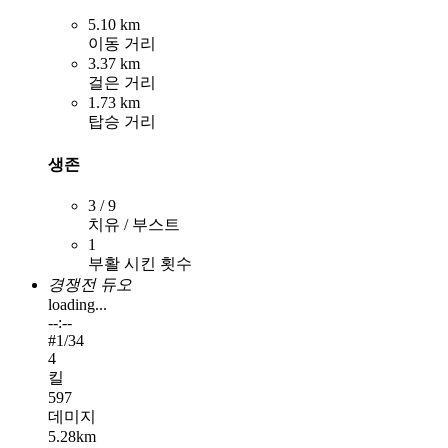
5.10 km
이동 거리
3.37 km
걸은 거리
1.73 km
탑승 거리
생존
3 / 9
치유 / 부스트
1
부활 시킨 횟수
경쟁전 듀오
loading...
--:--
#
1
/34
4
킬
597
데미지
5.28km