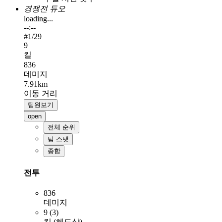
경쟁전 듀오
loading...
--:--
#
1
/29
9
킬
836
데미지
7.91km
이동 거리
팀원보기
open
전체 순위
팀 스탯
종합
전투
836
데미지
9 (3)
킬 (헤드샷)