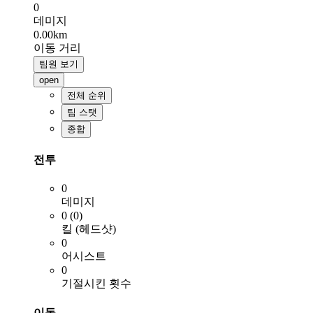
0
데미지
0.00km
이동 거리
팀원 보기
open
전체 순위
팀 스탯
종합
전투
0
데미지
0 (0)
킬 (헤드샷)
0
어시스트
0
기절시킨 횟수
이동