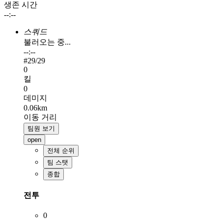
생존 시간
--:--
스쿼드
불러오는 중...
--:--
#
29
/29
0
킬
0
데미지
0.06km
이동 거리
팀원 보기
open
전체 순위
팀 스탯
종합
전투
0