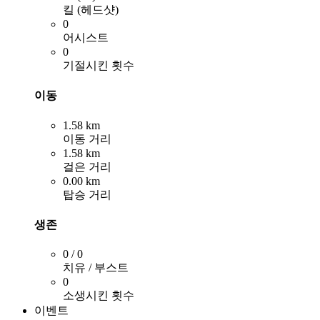
킬 (헤드샷)
0
어시스트
0
기절시킨 횟수
이동
1.58 km
이동 거리
1.58 km
걸은 거리
0.00 km
탑승 거리
생존
0 / 0
치유 / 부스트
0
소생시킨 횟수
이벤트