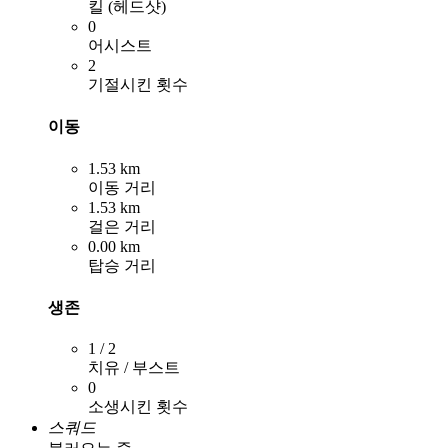
킬 (헤드샷)
0
어시스트
2
기절시킨 횟수
이동
1.53 km
이동 거리
1.53 km
걸은 거리
0.00 km
탑승 거리
생존
1 / 2
치유 / 부스트
0
소생시킨 횟수
스쿼드