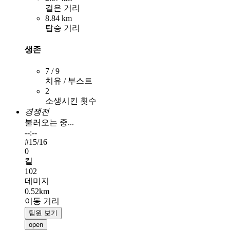
걸은 거리
8.84 km
탑승 거리
생존
7 / 9
치유 / 부스트
2
소생시킨 횟수
경쟁전
불러오는 중...
--:--
#
15
/16
0
킬
102
데미지
0.52km
이동 거리
팀원 보기
open