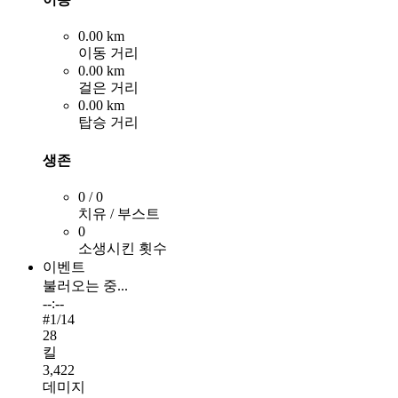
0.00 km
이동 거리
0.00 km
걸은 거리
0.00 km
탑승 거리
생존
0 / 0
치유 / 부스트
0
소생시킨 횟수
이벤트
불러오는 중...
--:--
#
1
/14
28
킬
3,422
데미지