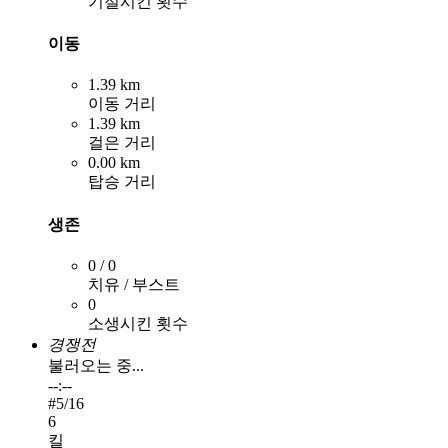
기절시킨 횟수
이동
1.39 km
이동 거리
1.39 km
걸은 거리
0.00 km
탑승 거리
생존
0 / 0
치유 / 부스트
0
소생시킨 횟수
경쟁전
불러오는 중...
--:--
#
5
/16
6
킬