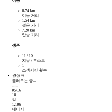
이동
8.74 km
이동 거리
1.54 km
걸은 거리
7.20 km
탑승 거리
생존
11 / 10
치유 / 부스트
1
소생시킨 횟수
경쟁전
불러오는 중...
--:--
#
5
/16
10
킬
1,196
데미지