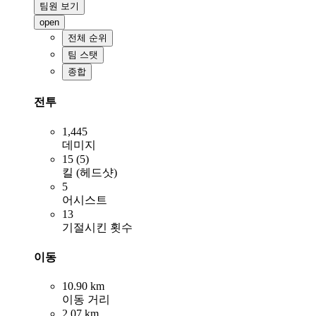
팀원 보기
open
전체 순위
팀 스탯
종합
전투
1,445
데미지
15 (5)
킬 (헤드샷)
5
어시스트
13
기절시킨 횟수
이동
10.90 km
이동 거리
2.07 km