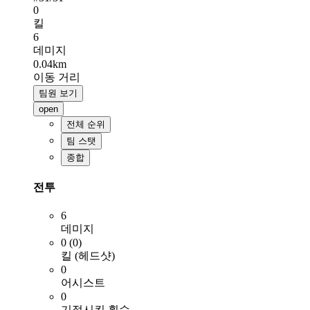
0
킬
6
데미지
0.04km
이동 거리
팀원 보기
open
전체 순위
팀 스탯
종합
전투
6
데미지
0 (0)
킬 (헤드샷)
0
어시스트
0
기절시킨 횟수