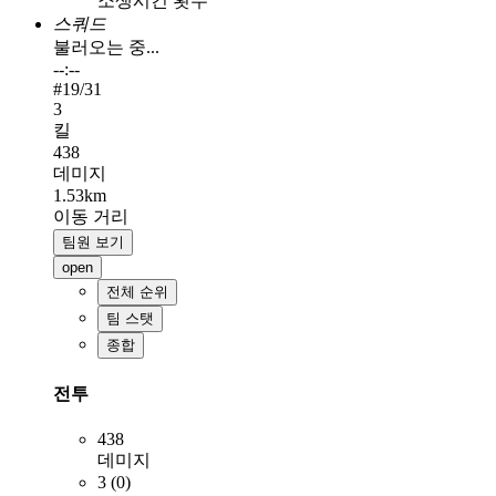
소생시킨 횟수
스쿼드
불러오는 중...
--:--
#
19
/31
3
킬
438
데미지
1.53km
이동 거리
팀원 보기
open
전체 순위
팀 스탯
종합
전투
438
데미지
3 (0)