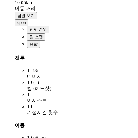
10.05km
이동 거리
팀원 보기
open
전체 순위
팀 스탯
종합
전투
1,196
데미지
10 (1)
킬 (헤드샷)
1
어시스트
10
기절시킨 횟수
이동
10.05 km