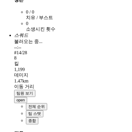
0 / 0
치유 / 부스트
0
소생시킨 횟수
스쿼드
불러오는 중...
--:--
#
14
/28
8
킬
1,199
데미지
1.47km
이동 거리
팀원 보기
open
전체 순위
팀 스탯
종합