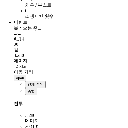
치유 / 부스트
0
소생시킨 횟수
이벤트
불러오는 중...
--:--
#
1
/14
30
킬
3,280
데미지
1.58km
이동 거리
open
전체 순위
종합
전투
3,280
데미지
30 (10)