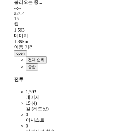
불러오는 중...
--:--
#
2
/14
15
킬
1,593
데미지
1.39km
이동 거리
open
전체 순위
종합
전투
1,593
데미지
15 (4)
킬 (헤드샷)
0
어시스트
0