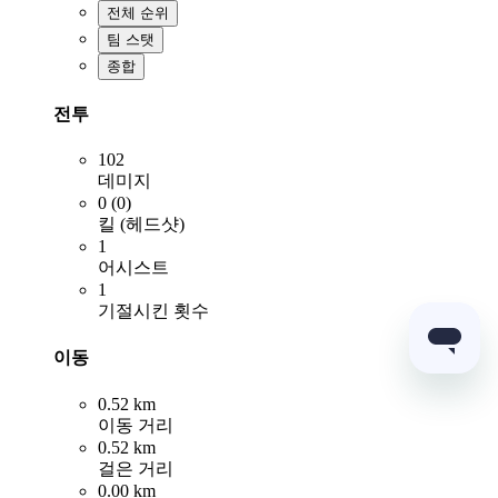
전체 순위
팀 스탯
종합
전투
102
데미지
0 (0)
킬 (헤드샷)
1
어시스트
1
기절시킨 횟수
이동
0.52 km
이동 거리
0.52 km
걸은 거리
0.00 km