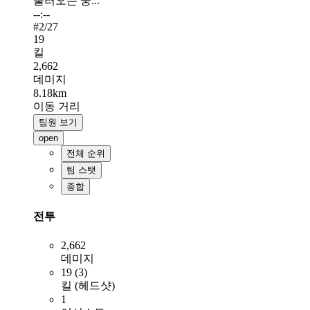
불러오는 중...
--:--
#
2
/27
19
킬
2,662
데미지
8.18km
이동 거리
팀원 보기
open
전체 순위
팀 스탯
종합
전투
2,662
데미지
19 (3)
킬 (헤드샷)
1