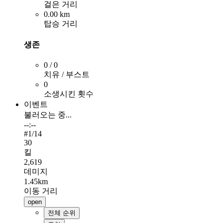
걸은 거리
0.00 km
탑승 거리
생존
0 / 0
치유 / 부스트
0
소생시킨 횟수
이벤트
불러오는 중...
--:--
#
1
/14
30
킬
2,619
데미지
1.45km
이동 거리
open
전체 순위