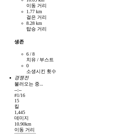
이동 거리
1.77 km
걸은 거리
8.28 km
탑승 거리
생존
6 / 8
치유 / 부스트
0
소생시킨 횟수
경쟁전
불러오는 중...
--:--
#
1
/16
15
킬
1,445
데미지
10.90km
이동 거리