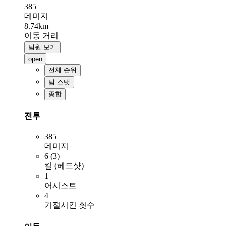
385
데미지
8.74km
이동 거리
팀원 보기
open
전체 순위
팀 스탯
종합
전투
385
데미지
6 (3)
킬 (헤드샷)
1
어시스트
4
기절시킨 횟수