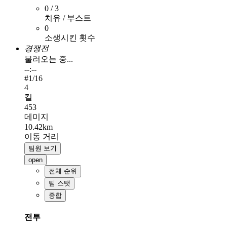
0 / 3
치유 / 부스트
0
소생시킨 횟수
경쟁전
불러오는 중...
--:--
#
1
/16
4
킬
453
데미지
10.42km
이동 거리
팀원 보기
open
전체 순위
팀 스탯
종합
전투