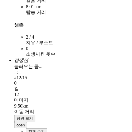
걸은 거리
8.01 km
탑승 거리
생존
2 / 4
치유 / 부스트
0
소생시킨 횟수
경쟁전
불러오는 중...
--:--
#
12
/15
0
킬
12
데미지
9.50km
이동 거리
팀원 보기
open
전체 순위