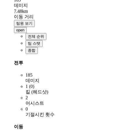
데미지
7.48km
이동 거리
팀원 보기
open
전체 순위
팀 스탯
종합
전투
185
데미지
1 (0)
킬 (헤드샷)
2
어시스트
0
기절시킨 횟수
이동