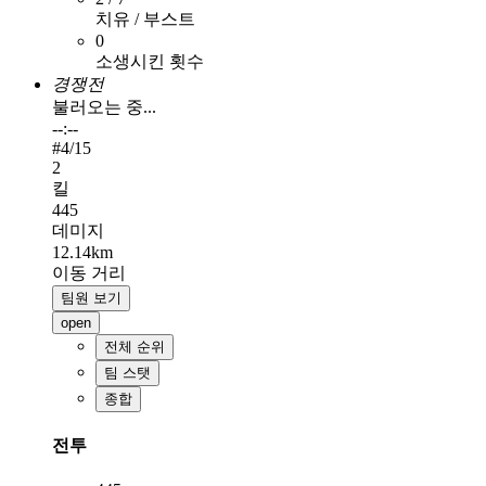
치유 / 부스트
0
소생시킨 횟수
경쟁전
불러오는 중...
--:--
#
4
/15
2
킬
445
데미지
12.14km
이동 거리
팀원 보기
open
전체 순위
팀 스탯
종합
전투