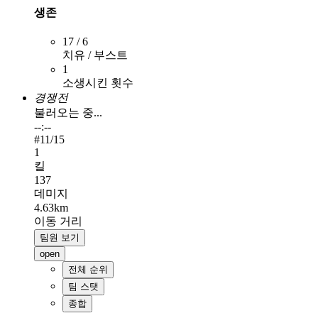
생존
17 / 6
치유 / 부스트
1
소생시킨 횟수
경쟁전
불러오는 중...
--:--
#
11
/15
1
킬
137
데미지
4.63km
이동 거리
팀원 보기
open
전체 순위
팀 스탯
종합