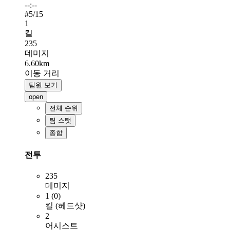
--:--
#
5
/15
1
킬
235
데미지
6.60km
이동 거리
팀원 보기
open
전체 순위
팀 스탯
종합
전투
235
데미지
1 (0)
킬 (헤드샷)
2
어시스트