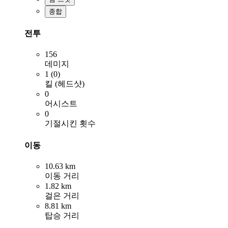
종합
전투
156
데미지
1 (0)
킬 (헤드샷)
0
어시스트
0
기절시킨 횟수
이동
10.63 km
이동 거리
1.82 km
걸은 거리
8.81 km
탑승 거리