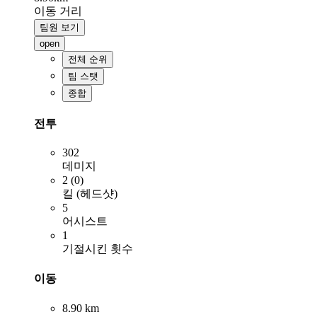
이동 거리
팀원 보기
open
전체 순위
팀 스탯
종합
전투
302
데미지
2 (0)
킬 (헤드샷)
5
어시스트
1
기절시킨 횟수
이동
8.90 km