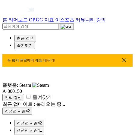
홈
리더보드
OP.GG 지표
이스포츠
커뮤니티
강의
최근 검색
즐겨찾기
🎯 펍지 프로에게 에임 배우기!
펍지 프로에게 에임 배우기!
🎯 펍지 프로에게 에임 배우기!
플랫폼: Steam
A-800150
즐겨찾기
전적 갱신
최근 업데이트 :
불러오는 중...
경쟁전 시즌42
경쟁전 시즌42
경쟁전 시즌41