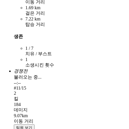
이동 거리
1.69 km
걸은 거리
7.22 km
탑승 거리
생존
1 / 7
치유 / 부스트
1
소생시킨 횟수
경쟁전
불러오는 중...
--:--
#
11
/15
2
킬
184
데미지
9.07km
이동 거리
팀원 보기