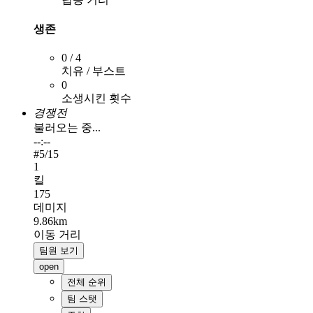
생존
0 / 4
치유 / 부스트
0
소생시킨 횟수
경쟁전
불러오는 중...
--:--
#
5
/15
1
킬
175
데미지
9.86km
이동 거리
팀원 보기
open
전체 순위
팀 스탯