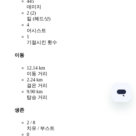
445
데미지
2 (2)
킬 (헤드샷)
4
어시스트
1
기절시킨 횟수
이동
12.14 km
이동 거리
2.24 km
걸은 거리
9.90 km
탑승 거리
생존
2 / 8
치유 / 부스트
0