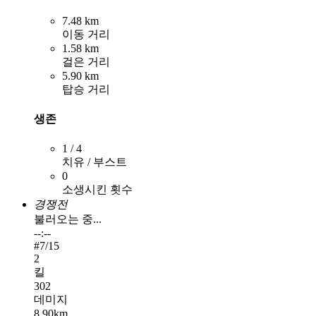
7.48 km
이동 거리
1.58 km
걸은 거리
5.90 km
탑승 거리
생존
1 / 4
치유 / 부스트
0
소생시킨 횟수
경쟁전
불러오는 중...
--:--
#
7
/15
2
킬
302
데미지
8.90km