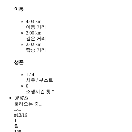
이동
4.03 km
이동 거리
2.00 km
걸은 거리
2.02 km
탑승 거리
생존
1 / 4
치유 / 부스트
0
소생시킨 횟수
경쟁전
불러오는 중...
--:--
#
13
/16
1
킬
185