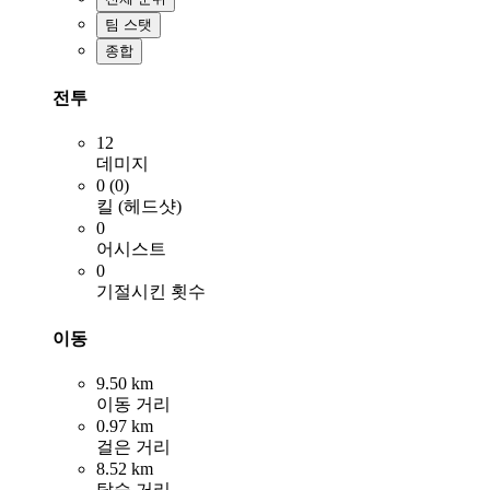
팀 스탯
종합
전투
12
데미지
0 (0)
킬 (헤드샷)
0
어시스트
0
기절시킨 횟수
이동
9.50 km
이동 거리
0.97 km
걸은 거리
8.52 km
탑승 거리