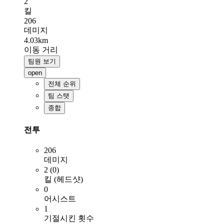
2
킬
206
데미지
4.03km
이동 거리
팀원 보기
open
전체 순위
팀 스탯
종합
전투
206
데미지
2 (0)
킬 (헤드샷)
0
어시스트
1
기절시킨 횟수