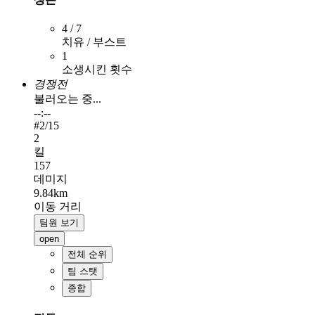
4 / 7
치유 / 부스트
1
소생시킨 횟수
경쟁전
불러오는 중...
--:--
#
2
/15
2
킬
157
데미지
9.84km
이동 거리
팀원 보기
open
전체 순위
팀 스탯
종합