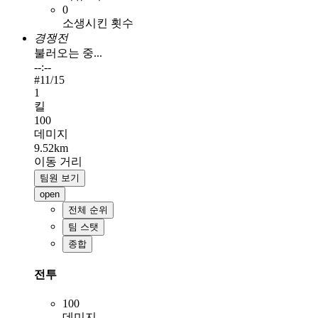
0
소생시킨 횟수
경쟁전
불러오는 중...
--:--
#
11
/15
1
킬
100
데미지
9.52km
이동 거리
팀원 보기
open
전체 순위
팀 스탯
종합
전투
100
데미지