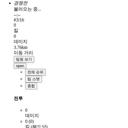
경쟁전
불러오는 중...
--:--
#
3
/16
0
킬
0
데미지
3.76km
이동 거리
팀원 보기
open
전체 순위
팀 스탯
종합
전투
0
데미지
0 (0)
킬 (헤드샷)