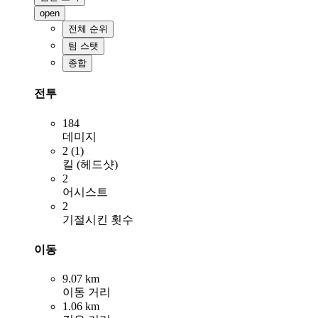
open
전체 순위
팀 스탯
종합
전투
184
데미지
2 (1)
킬 (헤드샷)
2
어시스트
2
기절시킨 횟수
이동
9.07 km
이동 거리
1.06 km