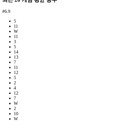
#6.9
5
11
W
11
3
5
14
13
7
11
12
5
2
4
12
7
W
2
10
W