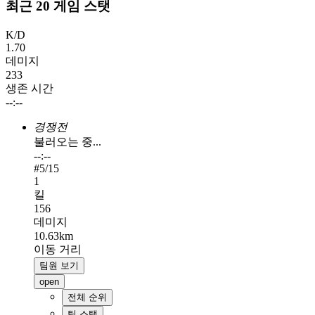
최근 20 게임 스탯
K/D
1.70
데미지
233
생존 시간
--:--
경쟁전
불러오는 중...
--:--
#
5
/15
1
킬
156
데미지
10.63km
이동 거리
팀원 보기
open
전체 순위
팀 스탯