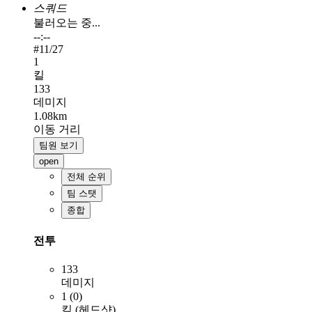
스쿼드
불러오는 중...
--:--
#
11
/27
1
킬
133
데미지
1.08km
이동 거리
팀원 보기
open
전체 순위
팀 스탯
종합
전투
133
데미지
1 (0)
킬 (헤드샷)