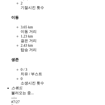
2
기절시킨 횟수
이동
3.65 km
이동 거리
1.23 km
걸은 거리
2.43 km
탑승 거리
생존
0 / 3
치유 / 부스트
0
소생시킨 횟수
스쿼드
불러오는 중...
--:--
#
7
/27