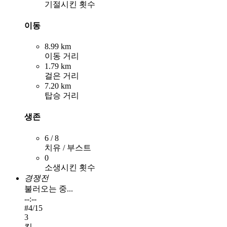
기절시킨 횟수
이동
8.99 km
이동 거리
1.79 km
걸은 거리
7.20 km
탑승 거리
생존
6 / 8
치유 / 부스트
0
소생시킨 횟수
경쟁전
불러오는 중...
--:--
#
4
/15
3
킬