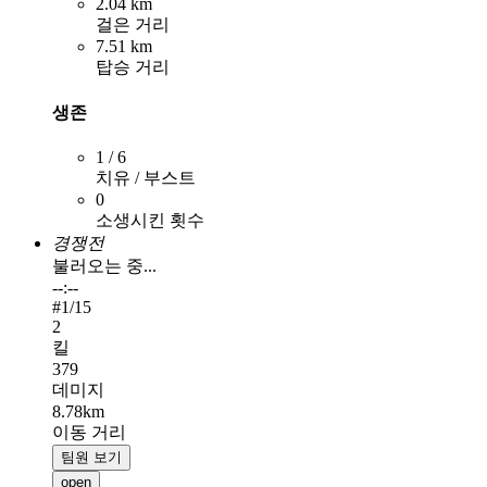
2.04 km
걸은 거리
7.51 km
탑승 거리
생존
1 / 6
치유 / 부스트
0
소생시킨 횟수
경쟁전
불러오는 중...
--:--
#
1
/15
2
킬
379
데미지
8.78km
이동 거리
팀원 보기
open