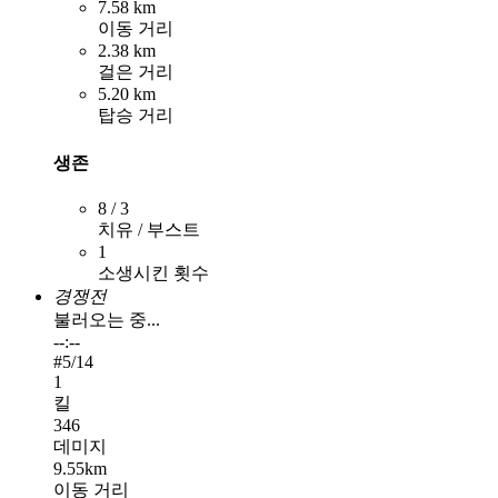
7.58 km
이동 거리
2.38 km
걸은 거리
5.20 km
탑승 거리
생존
8 / 3
치유 / 부스트
1
소생시킨 횟수
경쟁전
불러오는 중...
--:--
#
5
/14
1
킬
346
데미지
9.55km
이동 거리