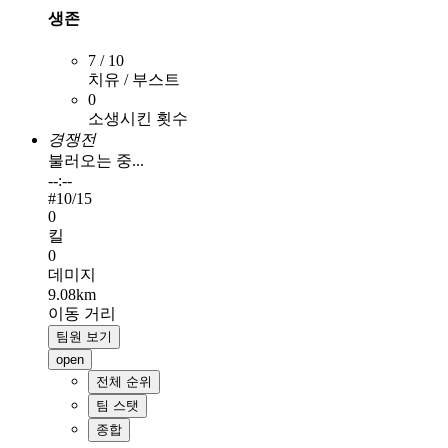
생존
7 / 10
치유 / 부스트
0
소생시킨 횟수
경쟁전
불러오는 중...
--:--
#
10
/15
0
킬
0
데미지
9.08km
이동 거리
팀원 보기
open
전체 순위
팀 스탯
종합