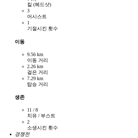
킬 (헤드샷)
3
어시스트
1
기절시킨 횟수
이동
9.56 km
이동 거리
2.26 km
걸은 거리
7.29 km
탑승 거리
생존
11 / 8
치유 / 부스트
2
소생시킨 횟수
경쟁전