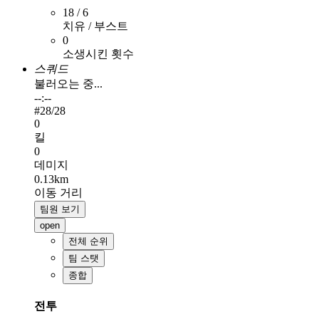
18 / 6
치유 / 부스트
0
소생시킨 횟수
스쿼드
불러오는 중...
--:--
#
28
/28
0
킬
0
데미지
0.13km
이동 거리
팀원 보기
open
전체 순위
팀 스탯
종합
전투