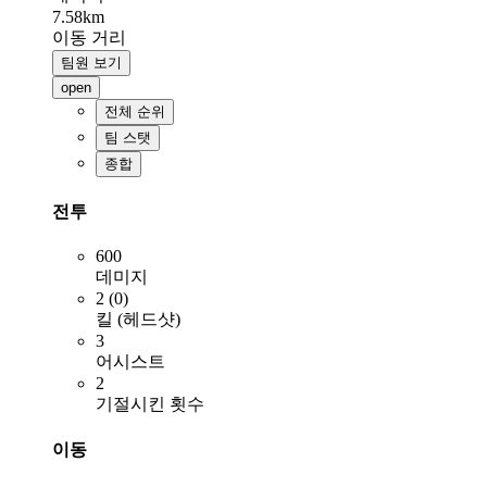
7.58km
이동 거리
팀원 보기
open
전체 순위
팀 스탯
종합
전투
600
데미지
2 (0)
킬 (헤드샷)
3
어시스트
2
기절시킨 횟수
이동