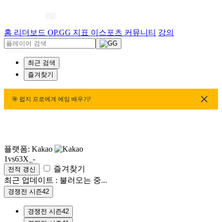
홈
리더보드
OP.GG 지표
이스포츠
커뮤니티
강의
최근 검색
즐겨찾기
🎯 펍지 프로에게 에임 배우기!
🎯 펍지 프로에게 에임 배우기!
🎯 펍지 프로에게 에임 배우기!
플랫폼: Kakao
1vs63X_-
즐겨찾기
전적 갱신
최근 업데이트 :
불러오는 중...
경쟁전 시즌42
경쟁전 시즌42