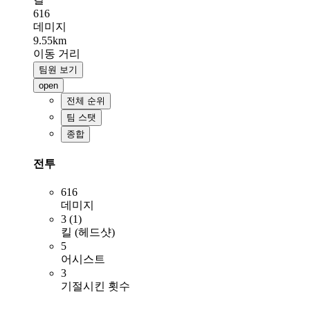
616
데미지
9.55km
이동 거리
팀원 보기
open
전체 순위
팀 스탯
종합
전투
616
데미지
3 (1)
킬 (헤드샷)
5
어시스트
3
기절시킨 횟수