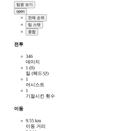
팀원 보기
open
전체 순위
팀 스탯
종합
전투
346
데미지
1 (0)
킬 (헤드샷)
1
어시스트
1
기절시킨 횟수
이동
9.55 km
이동 거리