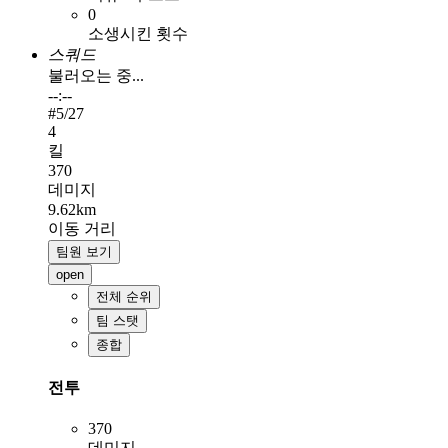
0
소생시킨 횟수
스쿼드
불러오는 중...
--:--
#
5
/27
4
킬
370
데미지
9.62km
이동 거리
팀원 보기
open
전체 순위
팀 스탯
종합
전투
370
데미지