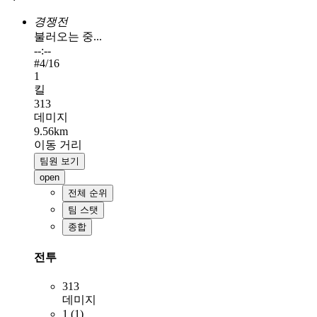
경쟁전
불러오는 중...
--:--
#
4
/16
1
킬
313
데미지
9.56km
이동 거리
팀원 보기
open
전체 순위
팀 스탯
종합
전투
313
데미지
1 (1)