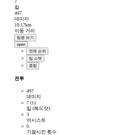
7
킬
497
데미지
10.17km
이동 거리
팀원 보기
open
전체 순위
팀 스탯
종합
전투
497
데미지
7 (1)
킬 (헤드샷)
3
어시스트
6
기절시킨 횟수