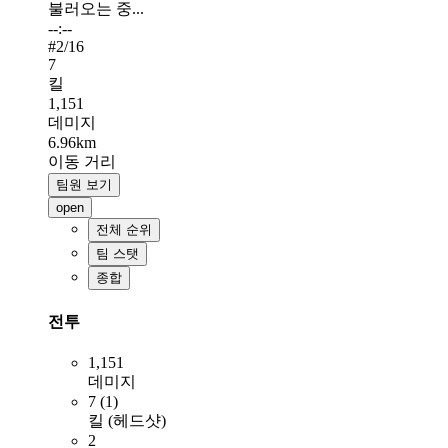
불러오는 중...
--:--
#
2
/16
7
킬
1,151
데미지
6.96km
이동 거리
팀원 보기
open
전체 순위
팀 스탯
종합
전투
1,151
데미지
7 (1)
킬 (헤드샷)
2