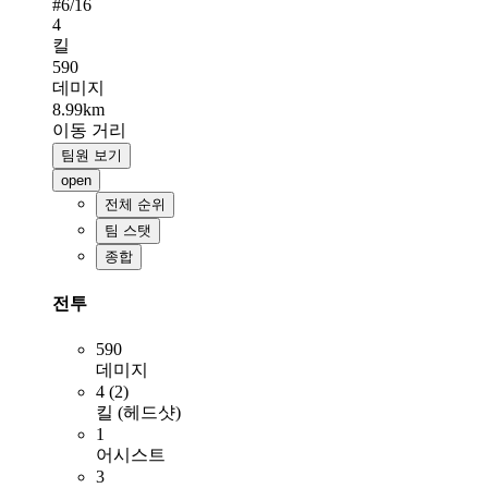
#
6
/16
4
킬
590
데미지
8.99km
이동 거리
팀원 보기
open
전체 순위
팀 스탯
종합
전투
590
데미지
4 (2)
킬 (헤드샷)
1
어시스트
3