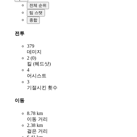
전체 순위
팀 스탯
종합
전투
379
데미지
2 (0)
킬 (헤드샷)
4
어시스트
3
기절시킨 횟수
이동
8.78 km
이동 거리
2.38 km
걸은 거리