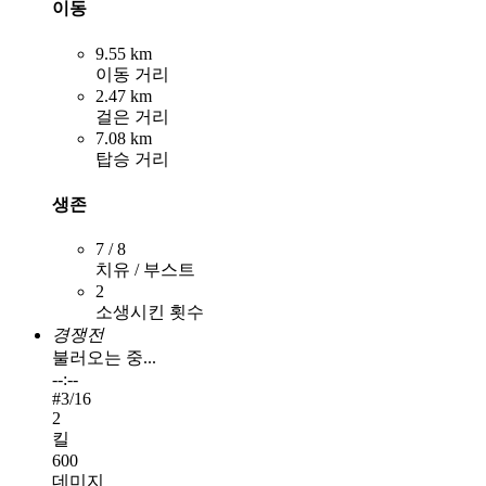
이동
9.55 km
이동 거리
2.47 km
걸은 거리
7.08 km
탑승 거리
생존
7 / 8
치유 / 부스트
2
소생시킨 횟수
경쟁전
불러오는 중...
--:--
#
3
/16
2
킬
600
데미지