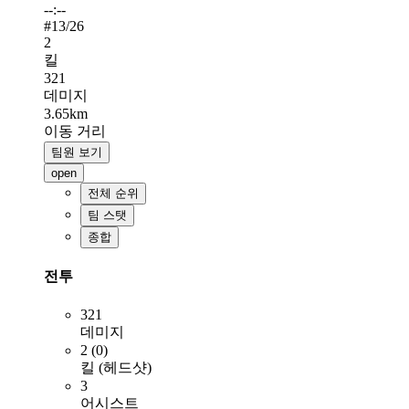
--:--
#
13
/26
2
킬
321
데미지
3.65km
이동 거리
팀원 보기
open
전체 순위
팀 스탯
종합
전투
321
데미지
2 (0)
킬 (헤드샷)
3
어시스트