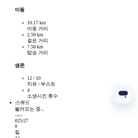
이동
10.17 km
이동 거리
2.59 km
걸은 거리
7.58 km
탑승 거리
생존
12 / 10
치유 / 부스트
4
소생시킨 횟수
스쿼드
불러오는 중...
--:--
#
25
/27
0
킬