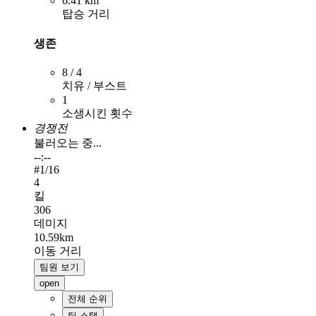
6.41 km
탑승 거리
생존
8 / 4
치유 / 부스트
1
소생시킨 횟수
경쟁전
불러오는 중...
--:--
#
1
/16
4
킬
306
데미지
10.59km
이동 거리
팀원 보기
open
전체 순위
팀 스탯