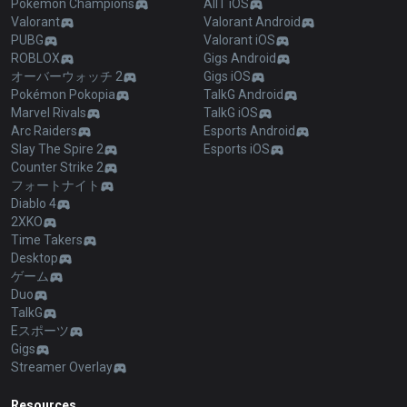
Pokémon Champions
AllT iOS
Valorant
Valorant Android
PUBG
Valorant iOS
ROBLOX
Gigs Android
オーバーウォッチ 2
Gigs iOS
Pokémon Pokopia
TalkG Android
Marvel Rivals
TalkG iOS
Arc Raiders
Esports Android
Slay The Spire 2
Esports iOS
Counter Strike 2
フォートナイト
Diablo 4
2XKO
Time Takers
Desktop
ゲーム
Duo
TalkG
Eスポーツ
Gigs
Streamer Overlay
Resources