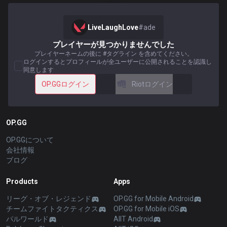
LiveLaughLove
#
ade
プレイヤーが見つかりませんでした
プレイヤーネームの後に #タグライン を含めてください。
ログインするとプロフィールが全ユーザーに公開されることを認識し
同意します
OP.GGログイン
Riotログイン
OP.GG
OP.GGについて
会社情報
ブログ
Products
Apps
リーグ・オブ・レジェンド
OP.GG for Mobile Android
チームファイトタクティクス
OP.GG for Mobile iOS
パルワールド
AllT Android