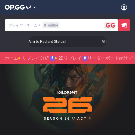
プレイヤーネーム
+
#
Tagline
🎯 Level Up Your Aim to Radiant Status!
🎯 Level Up Your Aim
ホーム
リプレイ分析
2Dリプレイ
リーダーボード
統計デ
β
β
SEASON 26 // ACT 4