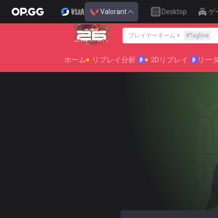
戦績
Valorant
Desktop
ゲ
プレイヤーネーム
+
#
Tagline
SEASON 26 : ACT 4
ホーム
リプレイ分析
2Dリプレイ
リー
β
β