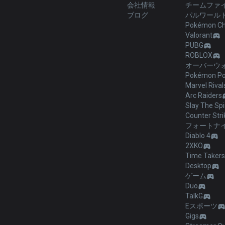
会社情報
チームファ
ブログ
パルワール
Pokémon C
Valorant
PUBG
ROBLOX
オーバーウォ
Pokémon Po
Marvel Rival
Arc Raiders
Slay The Spi
Counter Stri
フォートナ
Diablo 4
2XKO
Time Takers
Desktop
ゲーム
Duo
TalkG
Eスポーツ
Gigs