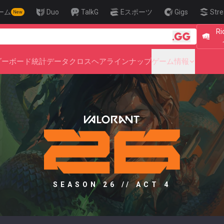
ーム
Duo
TalkG
Eスポーツ
Gigs
Stre
New
R
🎯 Level Up You
ダーボード
統計データ
クロスヘア
ラインナップ
ゲーム情報
SEASON 26 // ACT 4