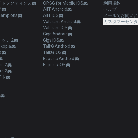
イトタクティクス
OP.GG for Mobile iOS
利用規約
ド
AllT Android
ヘルプ
hampions
AllT iOS
メールでお問い
Valorant Android
カスタマーセン
Valorant iOS
Gigs Android
ッチ 2
Gigs iOS
kopia
TalkG Android
s
TalkG iOS
Esports Android
re 2
Esports iOS
ke 2
イト