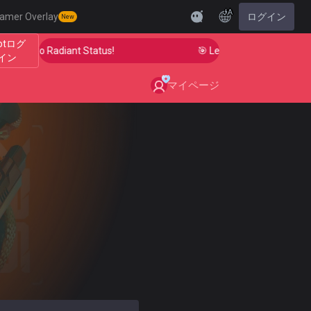
JA
amer Overlay
ログイン
New
iotログ
r Aim to Radiant Status!
🎯 Level Up Your Aim to Radi
イン
マイページ