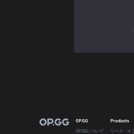
OP.GG
Products
OP.GG
OP.GGについて
リーグ・オ