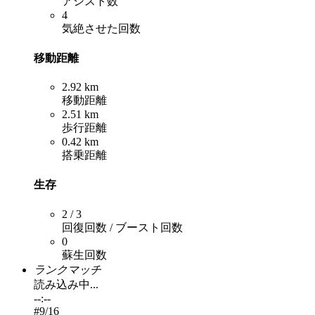
アシスト数
4
気絶させた回数
移動距離
2.92 km
移動距離
2.51 km
歩行距離
0.42 km
搭乗距離
生存
2 / 3
回復回数 / ブースト回数
0
蘇生回数
ランクマッチ
読み込み中...
--:--
#
9
/16