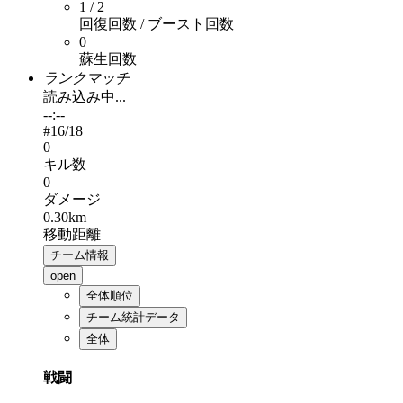
1 / 2
回復回数 / ブースト回数
0
蘇生回数
ランクマッチ
読み込み中...
--:--
#
16
/18
0
キル数
0
ダメージ
0.30km
移動距離
チーム情報
open
全体順位
チーム統計データ
全体
戦闘