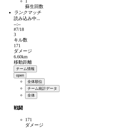
1
蘇生回数
ランクマッチ
読み込み中...
--:--
#
7
/18
3
キル数
171
ダメージ
6.60km
移動距離
チーム情報
open
全体順位
チーム統計データ
全体
戦闘
171
ダメージ