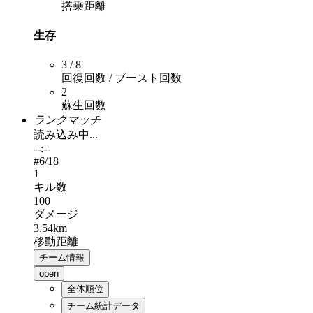
搭乗距離
生存
3 / 8
回復回数 / ブースト回数
2
蘇生回数
ランクマッチ
読み込み中...
--:--
#
6
/18
1
キル数
100
ダメージ
3.54km
移動距離
チーム情報
open
全体順位
チーム統計データ