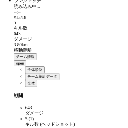
ランクマッチ
読み込み中...
--:--
#
13
/18
5
キル数
643
ダメージ
3.80km
移動距離
チーム情報
open
全体順位
チーム統計データ
全体
戦闘
643
ダメージ
5 (1)
キル数 (ヘッドショット)