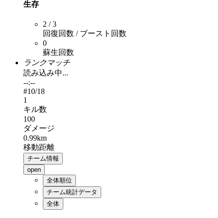
生存
2 / 3
回復回数 / ブースト回数
0
蘇生回数
ランクマッチ
読み込み中...
--:--
#
10
/18
1
キル数
100
ダメージ
0.99km
移動距離
チーム情報
open
全体順位
チーム統計データ
全体