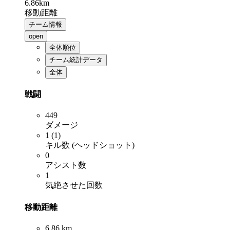
6.86km
移動距離
チーム情報
open
全体順位
チーム統計データ
全体
戦闘
449
ダメージ
1 (1)
キル数 (ヘッドショット)
0
アシスト数
1
気絶させた回数
移動距離
6.86 km