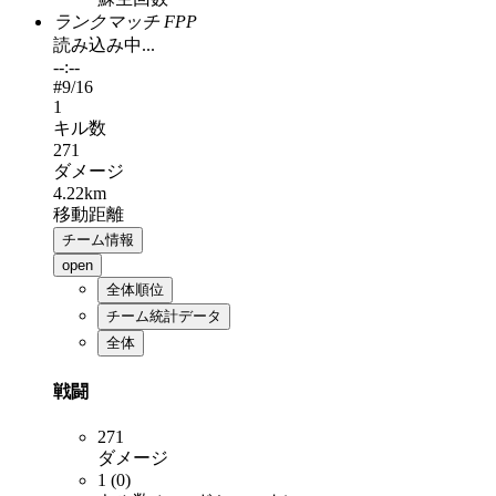
ランクマッチ FPP
読み込み中...
--:--
#
9
/16
1
キル数
271
ダメージ
4.22km
移動距離
チーム情報
open
全体順位
チーム統計データ
全体
戦闘
271
ダメージ
1 (0)