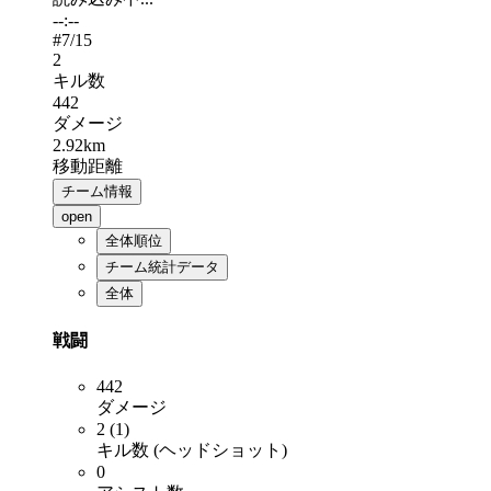
--:--
#
7
/15
2
キル数
442
ダメージ
2.92km
移動距離
チーム情報
open
全体順位
チーム統計データ
全体
戦闘
442
ダメージ
2 (1)
キル数 (ヘッドショット)
0