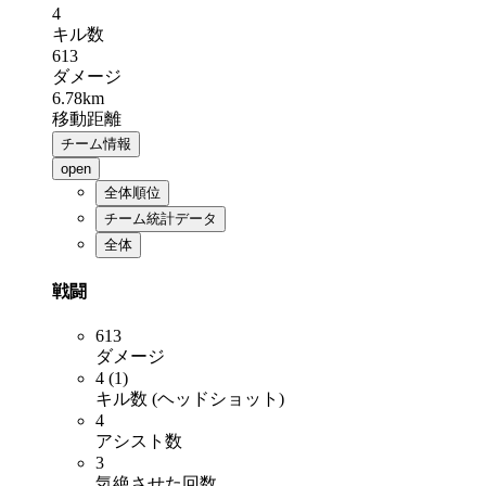
4
キル数
613
ダメージ
6.78km
移動距離
チーム情報
open
全体順位
チーム統計データ
全体
戦闘
613
ダメージ
4 (1)
キル数 (ヘッドショット)
4
アシスト数
3
気絶させた回数