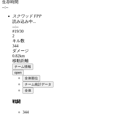
生存時間
--:--
スクワッド FPP
読み込み中...
--:--
#
19
/30
2
キル数
344
ダメージ
0.82km
移動距離
チーム情報
open
全体順位
チーム統計データ
全体
戦闘
344