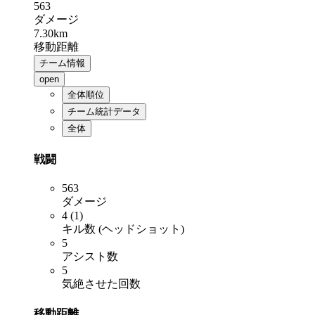
563
ダメージ
7.30km
移動距離
チーム情報
open
全体順位
チーム統計データ
全体
戦闘
563
ダメージ
4 (1)
キル数 (ヘッドショット)
5
アシスト数
5
気絶させた回数
移動距離