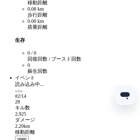
移動距離
0.08 km
歩行距離
0.00 km
搭乗距離
生存
0 / 0
回復回数 / ブースト回数
0
蘇生回数
イベント
読み込み中...
--:--
#
2
/14
28
キル数
2,925
ダメージ
2.20km
移動距離
open