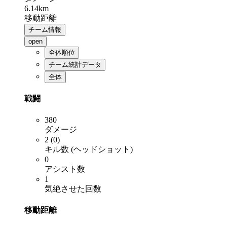
6.14km
移動距離
チーム情報
open
全体順位
チーム統計データ
全体
戦闘
380
ダメージ
2 (0)
キル数 (ヘッドショット)
0
アシスト数
1
気絶させた回数
移動距離