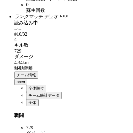
0
蘇生回数
ランクマッチ デュオ FPP
読み込み中...
--:--
#
10
/32
4
キル数
729
ダメージ
4.34km
移動距離
チーム情報
open
全体順位
チーム統計データ
全体
戦闘
729