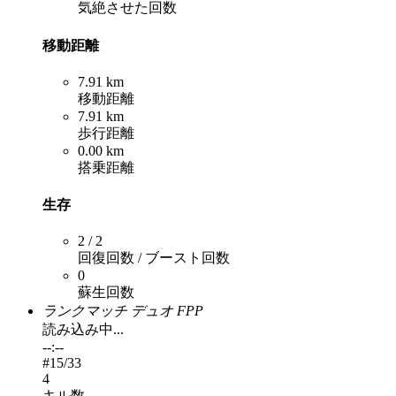
気絶させた回数
移動距離
7.91 km
移動距離
7.91 km
歩行距離
0.00 km
搭乗距離
生存
2 / 2
回復回数 / ブースト回数
0
蘇生回数
ランクマッチ デュオ FPP
読み込み中...
--:--
#
15
/33
4
キル数