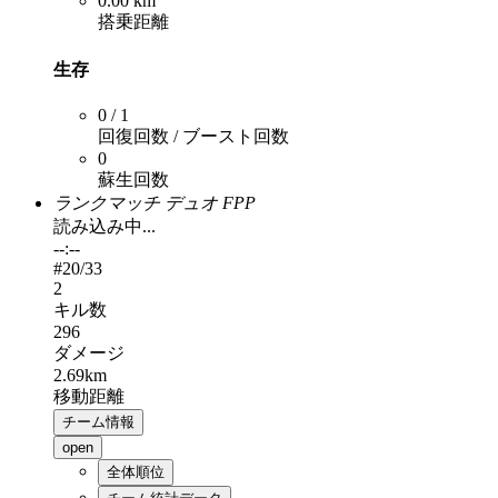
0.00 km
搭乗距離
生存
0 / 1
回復回数 / ブースト回数
0
蘇生回数
ランクマッチ デュオ FPP
読み込み中...
--:--
#
20
/33
2
キル数
296
ダメージ
2.69km
移動距離
チーム情報
open
全体順位