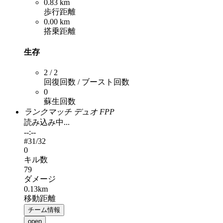
0.83 km
歩行距離
0.00 km
搭乗距離
生存
2 / 2
回復回数 / ブースト回数
0
蘇生回数
ランクマッチ デュオ FPP
読み込み中...
--:--
#
31
/32
0
キル数
79
ダメージ
0.13km
移動距離
チーム情報
open