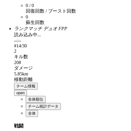
0 / 0
回復回数 / ブースト回数
0
蘇生回数
ランクマッチ デュオ FPP
読み込み中...
--:--
#
14
/30
2
キル数
208
ダメージ
5.85km
移動距離
チーム情報
open
全体順位
チーム統計データ
全体
戦闘