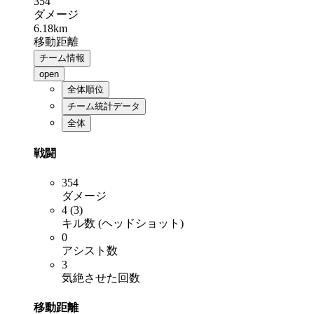
354
ダメージ
6.18km
移動距離
チーム情報
open
全体順位
チーム統計データ
全体
戦闘
354
ダメージ
4 (3)
キル数 (ヘッドショット)
0
アシスト数
3
気絶させた回数
移動距離