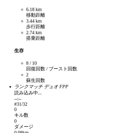
6.18 km
移動距離
3.44 km
歩行距離
2.74 km
搭乗距離
生存
8 / 10
回復回数 / ブースト回数
2
蘇生回数
ランクマッチ デュオ FPP
読み込み中...
--:--
#
31
/32
0
キル数
0
ダメージ
0.08km