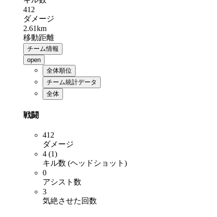
412
ダメージ
2.61km
移動距離
チーム情報
open
全体順位
チーム統計データ
全体
戦闘
412
ダメージ
4 (1)
キル数 (ヘッドショット)
0
アシスト数
3
気絶させた回数