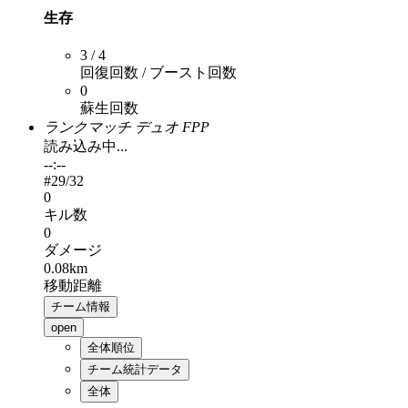
生存
3 / 4
回復回数 / ブースト回数
0
蘇生回数
ランクマッチ デュオ FPP
読み込み中...
--:--
#
29
/32
0
キル数
0
ダメージ
0.08km
移動距離
チーム情報
open
全体順位
チーム統計データ
全体