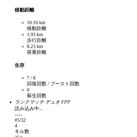
移動距離
10.16 km
移動距離
1.93 km
歩行距離
8.23 km
搭乗距離
生存
7 / 8
回復回数 / ブースト回数
0
蘇生回数
ランクマッチ デュオ FPP
読み込み中...
--:--
#
5
/32
4
キル数