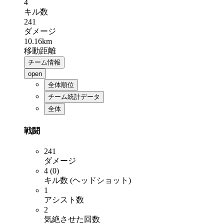
4
キル数
241
ダメージ
10.16km
移動距離
チーム情報
open
全体順位
チーム統計データ
全体
戦闘
241
ダメージ
4 (0)
キル数 (ヘッドショット)
1
アシスト数
2
気絶させた回数