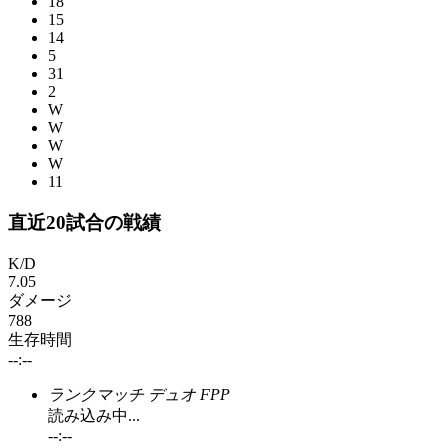
18
15
14
5
31
2
W
W
W
W
11
直近20試合の戦績
K/D
7.05
ダメージ
788
生存時間
--:--
ランクマッチ デュオ FPP
読み込み中...
--:--