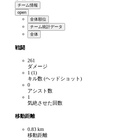
チーム情報
open
全体順位
チーム統計データ
全体
戦闘
261
ダメージ
1 (1)
キル数 (ヘッドショット)
0
アシスト数
1
気絶させた回数
移動距離
0.83 km
移動距離