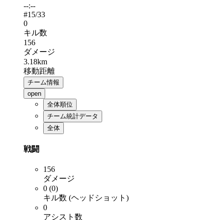
--:--
#
15
/33
0
キル数
156
ダメージ
3.18km
移動距離
チーム情報
open
全体順位
チーム統計データ
全体
戦闘
156
ダメージ
0 (0)
キル数 (ヘッドショット)
0
アシスト数