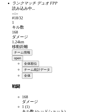
ランクマッチ デュオ FPP
読み込み中...
--:--
#
18
/32
1
キル数
168
ダメージ
1.24km
移動距離
チーム情報
open
全体順位
チーム統計データ
全体
戦闘
168
ダメージ
1 (1)
キル数 (ヘッドショット)