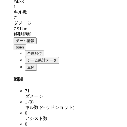
#
4
/33
1
キル数
71
ダメージ
7.91km
移動距離
チーム情報
open
全体順位
チーム統計データ
全体
戦闘
71
ダメージ
1 (0)
キル数 (ヘッドショット)
0
アシスト数
0