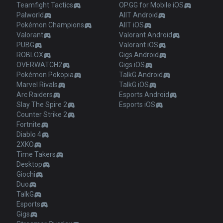
Teamfight Tactics
OP.GG for Mobile iOS
Palworld
AllT Android
Pokémon Champions
AllT iOS
Valorant
Valorant Android
PUBG
Valorant iOS
ROBLOX
Gigs Android
OVERWATCH2
Gigs iOS
Pokémon Pokopia
TalkG Android
Marvel Rivals
TalkG iOS
Arc Raiders
Esports Android
Slay The Spire 2
Esports iOS
Counter Strike 2
Fortnite
Diablo 4
2XKO
Time Takers
Desktop
Giochi
Duo
TalkG
Esports
Gigs