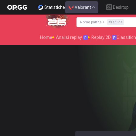
Statistiche
Valorant
Desktop
Nome partita
+
#
Tagline
SEASON 26 : ACT 4
Home
Analisi replay
Replay 2D
Classific
β
β