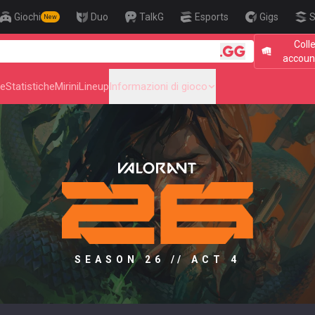
Giochi
Duo
TalkG
Esports
Gigs
S
New
Coll
🎯 Level
accoun
he
Statistiche
Mirini
Lineup
Informazioni di gioco
SEASON 26 // ACT 4