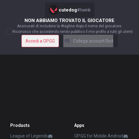
cutedog
#
twink
NON ABBIAMO TROVATO IL GIOCATORE
Assicurati di includere la #tagline dopo il nome del giocatore.
Riconosco che accedendo rendo pubblico il mio profilo a tutti gli utenti
Accedi a OP.GG
Collega account Riot
Products
Apps
League of Legends
OP.GG for Mobile Android