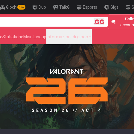
Giochi
Duo
TalkG
Esports
Gigs
S
New
Coll
🎯 Level Up
accoun
he
Statistiche
Mirini
Lineup
Informazioni di gioco
SEASON 26 // ACT 4