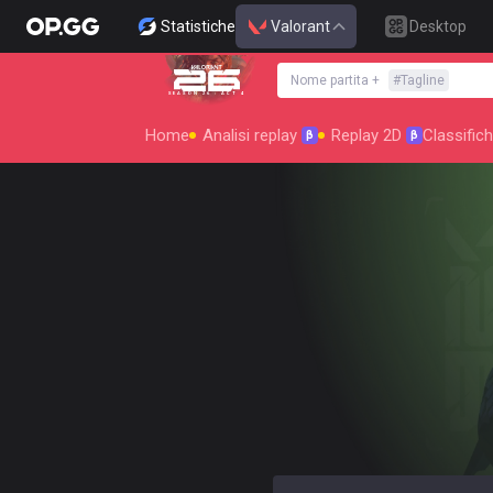
Statistiche
Valorant
Desktop
Nome partita
+
#
Tagline
SEASON 26 : ACT 4
Home
Analisi replay
Replay 2D
Classific
β
β