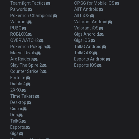
Teamfight Tactics
OP.GG for Mobile iOS
Palworld
AllT Android
Pokémon Champions
AllT iOS
Valorant
Valorant Android
PUBG
Valorant iOS
ROBLOX
Gigs Android
OVERWATCH2
Gigs iOS
Pokémon Pokopia
TalkG Android
Marvel Rivals
TalkG iOS
Arc Raiders
Esports Android
Slay The Spire 2
Esports iOS
Counter Strike 2
Fortnite
Diablo 4
2XKO
Time Takers
Desktop
Giochi
Duo
TalkG
Esports
Gigs