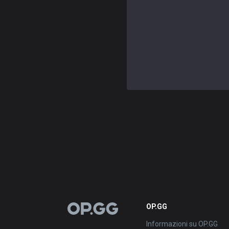
OP.GG
OP.GG
Informazioni su OP.GG