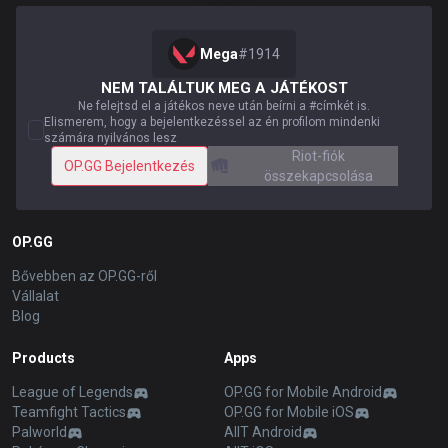
Mega
#
1914
NEM TALÁLTUK MEG A JÁTÉKOST
Ne felejtsd el a játékos neve után beírni a #címkét is.
Elismerem, hogy a bejelentkezéssel az én profilom mindenki
számára nyilvános lesz
Riot-fiók
OP.GG Bejelentkezés
összekapcsolása
OP.GG
Bővebben az OP.GG-ről
Vállalat
Blog
Products
Apps
League of Legends
OP.GG for Mobile Android
Teamfight Tactics
OP.GG for Mobile iOS
Palworld
AllT Android