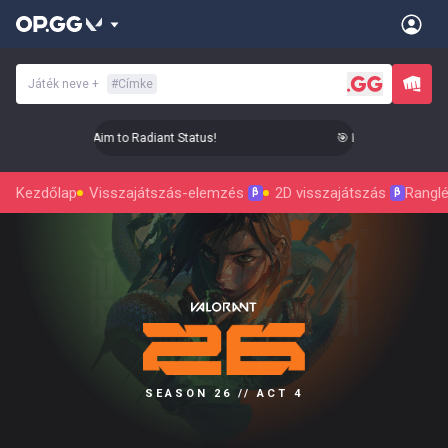
Játék neve
+
#
Címke
 Level Up Your Aim to Radiant Status!
🎯 Level Up Your Aim 
Kezdőlap
Visszajátszás-elemzés
2D visszajátszás
Ranglé
β
β
SEASON 26 // ACT 4