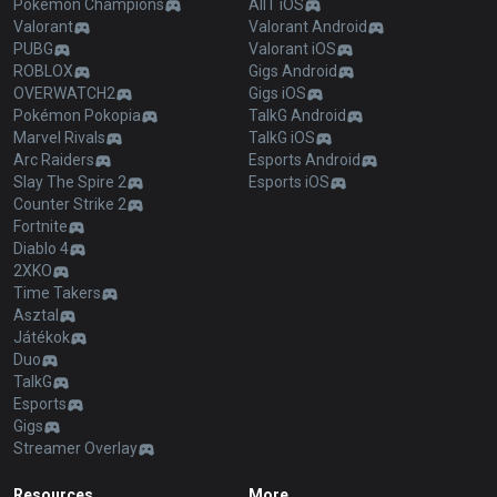
Pokémon Champions
AllT iOS
Valorant
Valorant Android
PUBG
Valorant iOS
ROBLOX
Gigs Android
OVERWATCH2
Gigs iOS
Pokémon Pokopia
TalkG Android
Marvel Rivals
TalkG iOS
Arc Raiders
Esports Android
Slay The Spire 2
Esports iOS
Counter Strike 2
Fortnite
Diablo 4
2XKO
Time Takers
Asztal
Játékok
Duo
TalkG
Esports
Gigs
Streamer Overlay
Resources
More