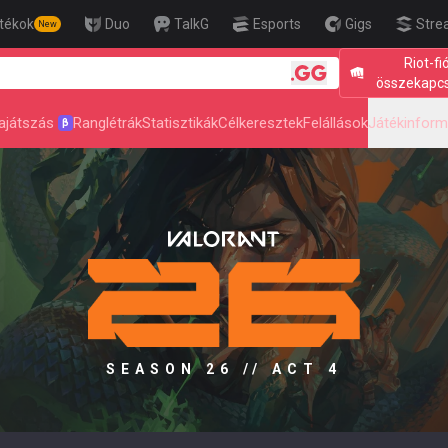
tékok
Duo
TalkG
Esports
Gigs
Stre
New
Riot-fi
🎯 Level Up
összekapc
ajátszás
Ranglétrák
Statisztikák
Célkeresztek
Felállások
Játékinform
β
SEASON 26 // ACT 4