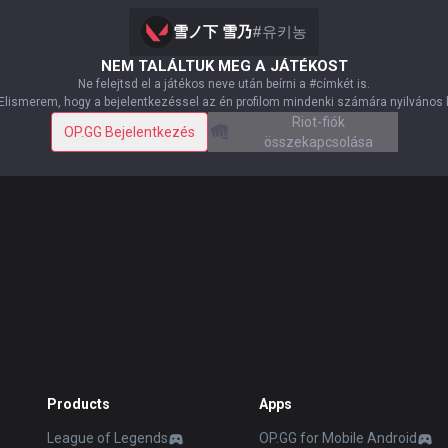
雪ノ下 雪乃
#
유키농
NEM TALÁLTUK MEG A JÁTÉKOST
Ne felejtsd el a játékos neve után beírni a #címkét is.
Elismerem, hogy a bejelentkezéssel az én profilom mindenki számára nyilvános 
Riot-fiók
OP.GG Bejelentkezés
összekapcsolása
Products
Apps
League of Legends
OP.GG for Mobile Android