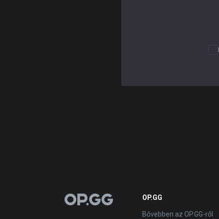
OP.GG
OP.GG
Bővebben az OP.GG-ről