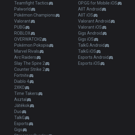
Teamfight Tactics
OP.GG for Mobile iOS
Palworld
AllT Android
Pokémon Champions
AllT iOS
Valorant
Valorant Android
PUBG
Valorant iOS
ROBLOX
Gigs Android
OVERWATCH2
Gigs iOS
Pokémon Pokopia
TalkG Android
Marvel Rivals
TalkG iOS
Arc Raiders
Esports Android
Slay The Spire 2
Esports iOS
Counter Strike 2
Fortnite
Diablo 4
2XKO
Time Takers
Asztal
Játékok
Duo
TalkG
Esports
Gigs