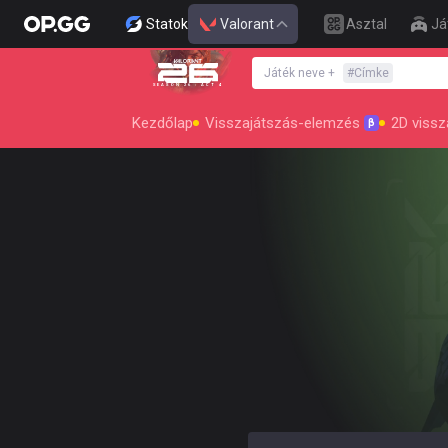
Statok
Valorant
Asztal
Já
Játék neve
+
#
Címke
SEASON 26 : ACT 4
Kezdőlap
Visszajátszás-elemzés
2D vissz
β