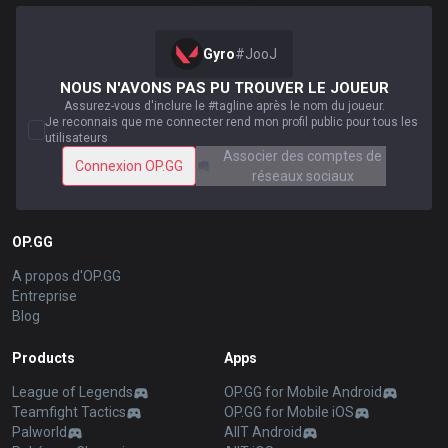
Gyro
#
JooJ
NOUS N'AVONS PAS PU TROUVER LE JOUEUR
Assurez-vous d'inclure le #tagline après le nom du joueur.
Je reconnais que me connecter rend mon profil public pour tous les
utilisateurs
Associer des comptes de
Connexion OP.GG
réseaux sociaux
OP.GG
A propos d'OP.GG
Entreprise
Blog
Products
Apps
League of Legends
OP.GG for Mobile Android
Teamfight Tactics
OP.GG for Mobile iOS
Palworld
AllT Android