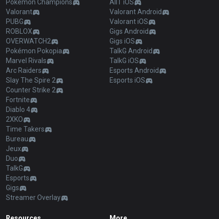
Pokémon Champions
AllT iOS
Valorant
Valorant Android
PUBG
Valorant iOS
ROBLOX
Gigs Android
OVERWATCH2
Gigs iOS
Pokémon Pokopia
TalkG Android
Marvel Rivals
TalkG iOS
Arc Raiders
Esports Android
Slay The Spire 2
Esports iOS
Counter Strike 2
Fortnite
Diablo 4
2XKO
Time Takers
Bureau
Jeux
Duo
TalkG
Esports
Gigs
Streamer Overlay
Resources
More