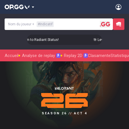
Nom du joueur
+
#
Indicatif
Level Up Your Aim to Radiant Status!
🎯 Level Up Your Aim to
Accueil
Analyse de replay
Replay 2D
Clasamente
Statistiq
β
β
SEASON 26 // ACT 4