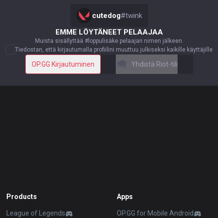
cutedog
#
twink
EMME LÖYTÄNEET PELAAJAA
Muista sisällyttää #loppulisäke pelaajan nimen jälkeen.
Tiedostan, että kirjautumalla profiilini muuttuu julkiseksi kaikille käyttäjille
OP.GG Kirjautuminen
Yhdistä Riot-tili
Products
Apps
League of Legends
OP.GG for Mobile Android