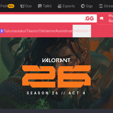
Pelit
Duo
TalkG
Esports
Gigs
Strea
New
Yh
🎯 Level Up
Rio
Tulostaulukot
Tilastot
Tähtäimet
Asetelmat
Pelitiedot
β
SEASON 26 // ACT 4