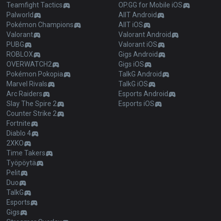
Teamfight Tactics
OP.GG for Mobile iOS
Palworld
AllT Android
Pokémon Champions
AllT iOS
Valorant
Valorant Android
PUBG
Valorant iOS
ROBLOX
Gigs Android
OVERWATCH2
Gigs iOS
Pokémon Pokopia
TalkG Android
Marvel Rivals
TalkG iOS
Arc Raiders
Esports Android
Slay The Spire 2
Esports iOS
Counter Strike 2
Fortnite
Diablo 4
2XKO
Time Takers
Työpöytä
Pelit
Duo
TalkG
Esports
Gigs