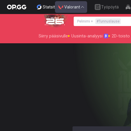
Statsit
Valorant
Työpöytä
Pelinimi
+
#
Tunnuslause
SEASON 26 : ACT 4
Siirry pääsivulle
Uusinta-analyysi
2D-toisto
β