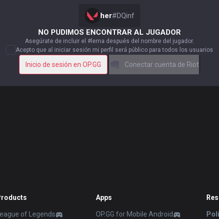
her
#
DQinf
NO PUDIMOS ENCONTRAR AL JUGADOR
Asegúrate de incluir el #lema después del nombre del jugador.
Acepto que al iniciar sesión mi perfil será público para todos los usuarios
Inicio de sesión en OP.GG
Conectar cuenta de Riot
roducts
Apps
Res
eague of Legends
OP.GG for Mobile Android
Pol