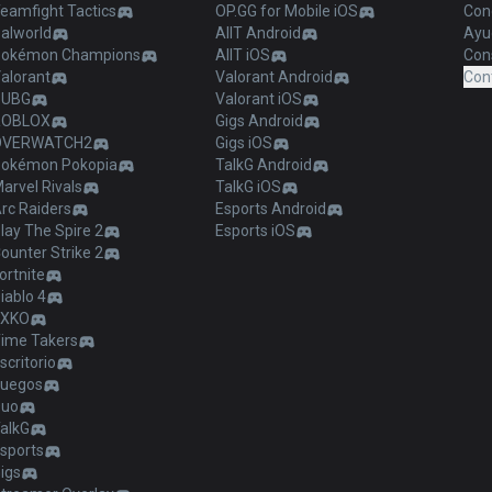
eamfight Tactics
OP.GG for Mobile iOS
Con
alworld
AllT Android
Ayu
okémon Champions
AllT iOS
Cons
alorant
Valorant Android
Con
PUBG
Valorant iOS
ROBLOX
Gigs Android
OVERWATCH2
Gigs iOS
okémon Pokopia
TalkG Android
arvel Rivals
TalkG iOS
rc Raiders
Esports Android
lay The Spire 2
Esports iOS
ounter Strike 2
ortnite
iablo 4
2XKO
ime Takers
scritorio
uegos
Duo
alkG
sports
igs