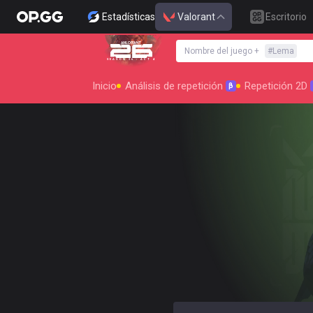
Estadísticas
Valorant
Escritorio
Nombre del juego
+
#
Lema
SEASON 26 : ACT 4
Inicio
Análisis de repetición
Repetición 2D
β