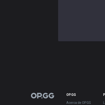
OP.GG
P
OP.GG
Acerca de OP.GG
L