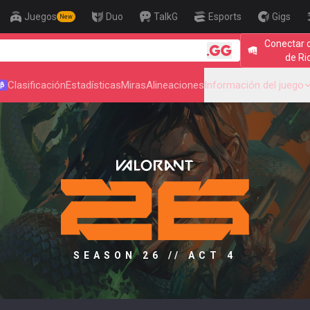
Juegos
Duo
TalkG
Esports
Gigs
New
Conectar 
🎯 Level Up Your Ai
de Ri
Clasificación
Estadísticas
Miras
Alineaciones
Información del juego
β
SEASON 26 // ACT 4