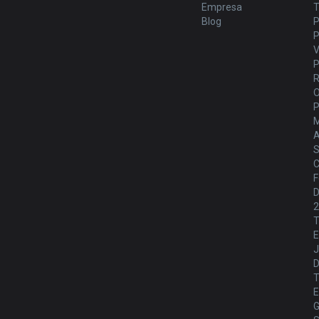
Empresa
T
Blog
P
P
V
P
M
A
S
C
F
D
T
E
J
T
E
G