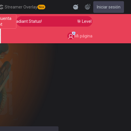
ES
Streamer Overlay
Iniciar sesión
New
cuenta
m to Radiant Status!
🎯 Level Up Your Aim to Radiant
ot
Mi página