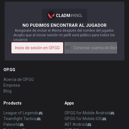
CLADM
#
KNGL
NO PUDIMOS ENCONTRAR AL JUGADOR
Asegúrate de incluir el #lema después del nombre del jugador.
Acepto que al iniciar sesión mi perfil será público para todos los
usuarios
Inicio de sesión en OP.GG
Conectar cuenta de Riot
OP.GG
Acerca de OP.GG
Empresa
Blog
Products
Apps
League of Legends
OP.GG for Mobile Android
Teamfight Tactics
OP.GG for Mobile iOS
Palworld
AllT Android