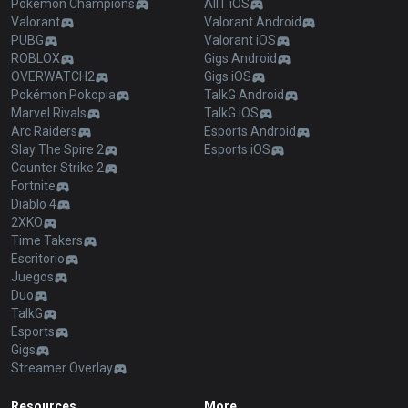
Pokémon Champions
AllT iOS
Valorant
Valorant Android
PUBG
Valorant iOS
ROBLOX
Gigs Android
OVERWATCH2
Gigs iOS
Pokémon Pokopia
TalkG Android
Marvel Rivals
TalkG iOS
Arc Raiders
Esports Android
Slay The Spire 2
Esports iOS
Counter Strike 2
Fortnite
Diablo 4
2XKO
Time Takers
Escritorio
Juegos
Duo
TalkG
Esports
Gigs
Streamer Overlay
Resources
More