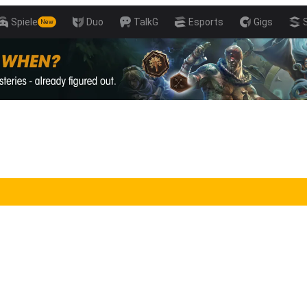
Spiele
Duo
TalkG
Esports
Gigs
New
s with Pro Players!