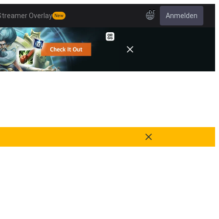
DE
Streamer Overlay
Anmelden
New