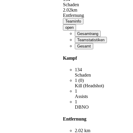
Schaden
2.02km
Entfernung
Teaminfo
open
Gesamtrang
Teamstatistiken
Gesamt
Kampf
134
Schaden
1 (0)
Kill (Headshot)
1
Assists
1
DBNO
Entfernung
2.02 km