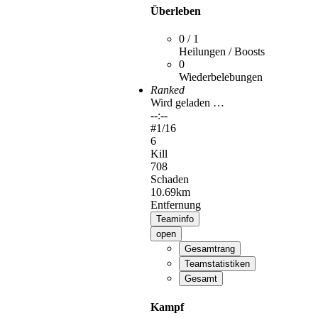
Überleben
0 / 1
Heilungen / Boosts
0
Wiederbelebungen
Ranked
Wird geladen …
--:--
#
1
/16
6
Kill
708
Schaden
10.69km
Entfernung
Teaminfo
open
Gesamtrang
Teamstatistiken
Gesamt
Kampf