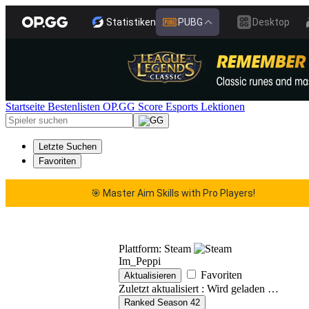
Statistiken
PUBG
Desktop
Startseite
Bestenlisten
OP.GG Score
Esports
Lektionen
Letzte Suchen
Favoriten
🎯 Master Aim Skills with Pro Players!
ster Aim Skills with Pro Players!
🎯 Master Aim Skill
Plattform: Steam
Im_Peppi
Favoriten
Aktualisieren
Zuletzt aktualisiert :
Wird geladen …
Ranked Season 42