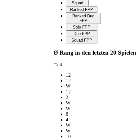
Squad
Ranked FPP
Ranked Duo
FPP
Solo FPP
Duo FPP
Squad FPP
Ø Rang in den letzten 20 Spielen
#5.4
12
12
W
12
2
W
W
8
4
W
W
10