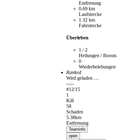
Entfernung
0.69 km
Laufstrecke
1.32 km
Fahrstrecke
Überleben
1 / 2
Heilungen / Boosts
0
Wiederbelebungen
Ranked
Wird geladen …
--:--
#
12
/15
1
Kill
58
Schaden
5.38km
Entfernung
Teaminfo
open