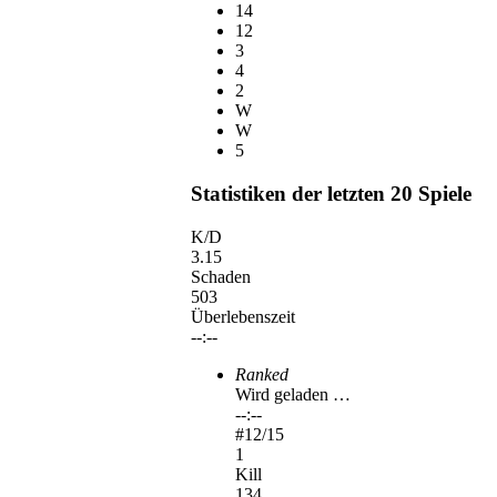
14
12
3
4
2
W
W
5
Statistiken der letzten 20 Spiele
K/D
3.15
Schaden
503
Überlebenszeit
--:--
Ranked
Wird geladen …
--:--
#
12
/15
1
Kill
134