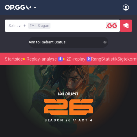
Spilnavn
+
#
Mit Slogan
🎯 Level Up Your Aim to Radiant Status!
🎯 Level Up Your Aim 
Startside
Replay-analyse
2D-replay
Rang
Statistik
Sigtekorn
β
β
SEASON 26 // ACT 4