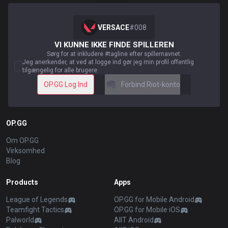
VERSACE
#
008
VI KUNNE IKKE FINDE SPILLEREN
Sørg for at inkludere #tagline efter spillernavnet.
Jeg anerkender, at ved at logge ind gør jeg min profil offentlig
tilgængelig for alle brugere
OP.GG Log Ind
Forbind Riot-konto
OP.GG
Om OP.GG
Virksomhed
Blog
Products
Apps
League of Legends
OP.GG for Mobile Android
Teamfight Tactics
OP.GG for Mobile iOS
Palworld
AllT Android