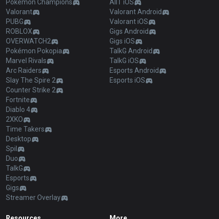
Pokémon Champions
AllT iOS
Valorant
Valorant Android
PUBG
Valorant iOS
ROBLOX
Gigs Android
OVERWATCH2
Gigs iOS
Pokémon Pokopia
TalkG Android
Marvel Rivals
TalkG iOS
Arc Raiders
Esports Android
Slay The Spire 2
Esports iOS
Counter Strike 2
Fortnite
Diablo 4
2XKO
Time Takers
Desktop
Spil
Duo
TalkG
Esports
Gigs
Streamer Overlay
Resources
More