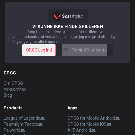
Scar
#
tylut
VI KUNNE IKKE FINDE SPILLEREN
Sørg for at inkludere #tagline efter spillernavnet.
Jeg anerkender, at ved at logge ind gør jeg min profil offentlig
tilgængelig for alle brugere
OP.GG Log Ind
Forbind Riot-konto
OP.GG
Om OP.GG
Virksomhed
Blog
Products
Apps
League of Legends
OP.GG for Mobile Android
Teamfight Tactics
OP.GG for Mobile iOS
Palworld
AllT Android