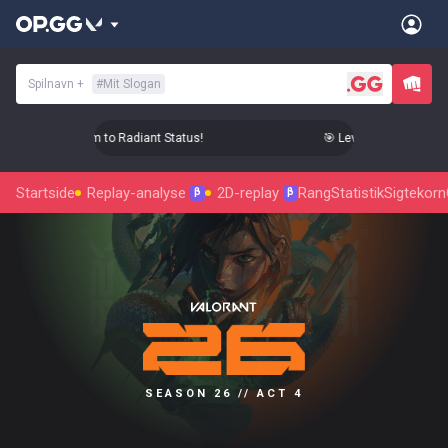
Spilnavn
+
#
Mit Slogan
Level Up Your Aim to Radiant Status!
🎯 Level Up Your Aim to
Startside
Replay-analyse
2D-replay
Rang
Statistik
Sigtekorn
β
β
SEASON 26 // ACT 4