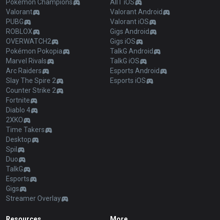
Pokémon Champions
AllT iOS
Valorant
Valorant Android
PUBG
Valorant iOS
ROBLOX
Gigs Android
OVERWATCH2
Gigs iOS
Pokémon Pokopia
TalkG Android
Marvel Rivals
TalkG iOS
Arc Raiders
Esports Android
Slay The Spire 2
Esports iOS
Counter Strike 2
Fortnite
Diablo 4
2XKO
Time Takers
Desktop
Spil
Duo
TalkG
Esports
Gigs
Streamer Overlay
Resources
More