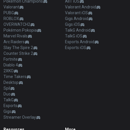
Pokémon Champions
AllT iOS
Valorant
Valorant Android
PUBG
Valorant iOS
ROBLOX
Gigs Android
OVERWATCH2
Gigs iOS
Pokémon Pokopia
TalkG Android
Marvel Rivals
TalkG iOS
Arc Raiders
Esports Android
Slay The Spire 2
Esports iOS
Counter Strike 2
Fortnite
Diablo 4
2XKO
Time Takers
Desktop
Spil
Duo
TalkG
Esports
Gigs
Streamer Overlay
Resources
More