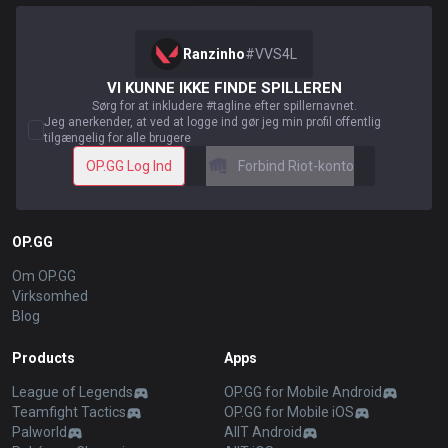
Ranzinho
#
VVS4L
VI KUNNE IKKE FINDE SPILLEREN
Sørg for at inkludere #tagline efter spillernavnet.
Jeg anerkender, at ved at logge ind gør jeg min profil offentlig
tilgængelig for alle brugere
OP.GG Log Ind
Forbind Riot-konto
OP.GG
Om OP.GG
Virksomhed
Blog
Products
Apps
League of Legends
OP.GG for Mobile Android
Teamfight Tactics
OP.GG for Mobile iOS
Palworld
AllT Android