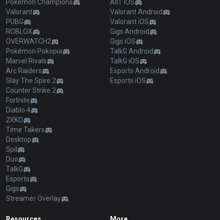
Pokémon Champions
AllT iOS
Valorant
Valorant Android
PUBG
Valorant iOS
ROBLOX
Gigs Android
OVERWATCH2
Gigs iOS
Pokémon Pokopia
TalkG Android
Marvel Rivals
TalkG iOS
Arc Raiders
Esports Android
Slay The Spire 2
Esports iOS
Counter Strike 2
Fortnite
Diablo 4
2XKO
Time Takers
Desktop
Spil
Duo
TalkG
Esports
Gigs
Streamer Overlay
Resources
More