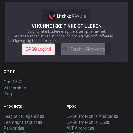
Litchkz
#
Aycha
VI KUNNE IKKE FINDE SPILLEREN
Sørg for at inkludere #tagline efter spillernavnet.
Jeg anerkender, at ved at logge ind gør jeg min profil offentlig
tilgængelig for alle brugere
OP.GG Log Ind
Forbind Riot-konto
OP.GG
Om OP.GG
Virksomhed
Blog
Products
Apps
League of Legends
OP.GG for Mobile Android
Teamfight Tactics
OP.GG for Mobile iOS
Palworld
AllT Android