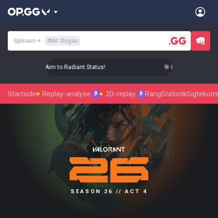
Spilnavn
+
#
Mit Slogan
 Level Up Your Aim to Radiant Status!
🎯 Level Up Your Aim 
Startside
Replay-analyse
2D-replay
Rang
Statistik
Sigtekorn
β
β
SEASON 26 // ACT 4