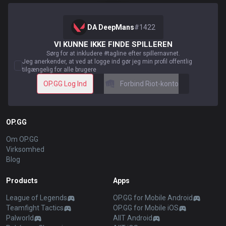
DA DeepMans
#
1422
VI KUNNE IKKE FINDE SPILLEREN
Sørg for at inkludere #tagline efter spillernavnet.
Jeg anerkender, at ved at logge ind gør jeg min profil offentlig
tilgængelig for alle brugere
OP.GG Log Ind
Forbind Riot-konto
OP.GG
Om OP.GG
Virksomhed
Blog
Products
Apps
League of Legends
OP.GG for Mobile Android
Teamfight Tactics
OP.GG for Mobile iOS
Palworld
AllT Android