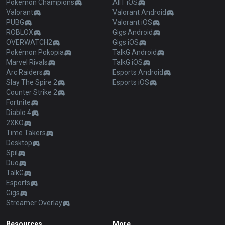
Pokémon Champions
AllT iOS
Valorant
Valorant Android
PUBG
Valorant iOS
ROBLOX
Gigs Android
OVERWATCH2
Gigs iOS
Pokémon Pokopia
TalkG Android
Marvel Rivals
TalkG iOS
Arc Raiders
Esports Android
Slay The Spire 2
Esports iOS
Counter Strike 2
Fortnite
Diablo 4
2XKO
Time Takers
Desktop
Spil
Duo
TalkG
Esports
Gigs
Streamer Overlay
Resources
More