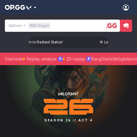
Spilnavn
+
#
Mit Slogan
Level Up Your Aim to Radiant Status!
🎯 Level Up Your Aim to
Startside
Replay-analyse
2D-replay
Rang
Statistik
Sigtekorn
β
β
SEASON 26 // ACT 4