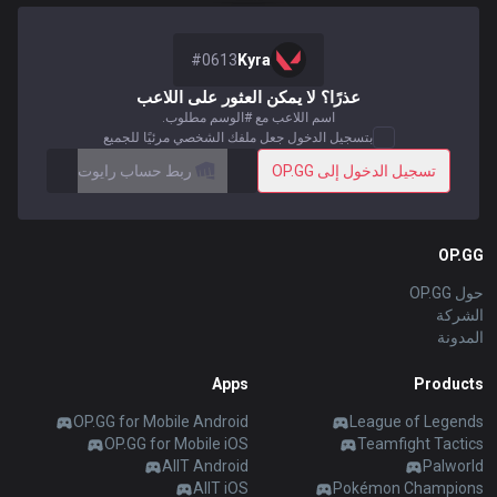
Soon
Beta
2XKO
Diablo 4
español
#
0613
Kyra
Soon
Time Takers
عذرًا؟ لا يمكن العثور على اللاعب
Nederlands
اسم اللاعب مع #الوسم مطلوب.
بتسجيل الدخول جعل ملفك الشخصي مرئيًا للجميع
Services
تسجيل الدخول إلى OP.GG
ربط حساب رايوت
dansk
New
Svenska
Esports
TalkG
Duo
Games
Desktop
OP.GG
New
حول OP.GG
Norsk
الشركة
Streamer
Gigs
Overlay
المدونة
русский язык
Apps
Products
Apps
magyar
OP.GG for Mobile Android
League of Legends
OP.GG for Mobile iOS
Teamfight Tactics
OP.GG for Mobile
AllT Android
Palworld
suomi
AllT iOS
Pokémon Champions