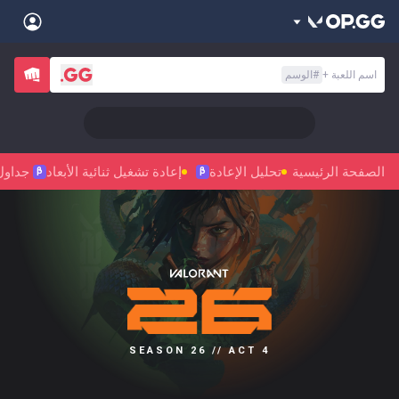
Back
اسم اللعبة
+
#
الوسم
Sign in
العربية
Stats
🎯 Level Up Your Aim to Radiant Status!
Teamfight Tactics
League of Legends
Language
English
Preferred
الصفحة الرئيسية
تحليل الإعادة
إعادة تشغيل ثنائية الأبعاد
جداول
Pokémon Champions
Palworld
β
β
العربية
한국어
PUBG
Valorant
日本語
Sign in
Beta
OVERWATCH2
ROBLOX
język polski
Beta
Beta
Marvel Rivals
Pokémon Pokopia
Beta
Beta
français
Slay The Spire 2
Arc Raiders
SEASON 26 // ACT 4
Beta
Beta
Fortnite
Counter Strike 2
Deutsch