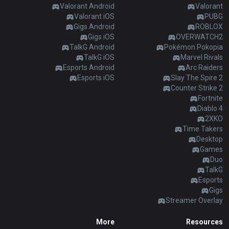
AllT
Valorant Android
Valorant
Valorant iOS
PUBG
Türkçe
Valorant
Gigs Android
ROBLOX
Gigs iOS
OVERWATCH2
TalkG Android
Pokémon Pokopia
Gigs
limba română
TalkG iOS
Marvel Rivals
Esports Android
Arc Raiders
TalkG
Esports iOS
Slay The Spire 2
português
Counter Strike 2
Fortnite
Esports
简体中文
Diablo 4
2XKO
Time Takers
繁體中文
Desktop
Games
Duo
српски језик
TalkG
Esports
Gigs
italiano
Streamer Overlay
More
Resources
ไทย