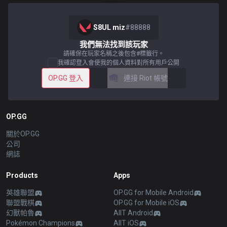
S8UL miz
#
88888
我們無法找到該玩家
請確保在玩家名稱之後包含#標籤行。
我確認登入會使我的個人資料對所有用戶公開
OP.GG 登入
連接 Riot 帳號
OP.GG
關於OP.GG
公司
網誌
Products
Apps
英雄聯盟
OP.GG for Mobile Android
聯盟戰棋
OP.GG for Mobile iOS
幻獸帕魯
AllT Android
Pokémon Champions
AllT iOS