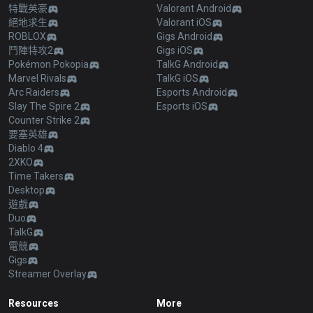
特戰英豪
Valorant Android
絕地求生
Valorant iOS
ROBLOX
Gigs Android
鬥陣特攻2
Gigs iOS
Pokémon Pokopia
TalkG Android
Marvel Rivals
TalkG iOS
Arc Raiders
Esports Android
Slay The Spire 2
Esports iOS
Counter Strike 2
要塞英雄
Diablo 4
2XKO
Time Takers
Desktop
遊戲
Duo
TalkG
電競
Gigs
Streamer Overlay
Resources
More