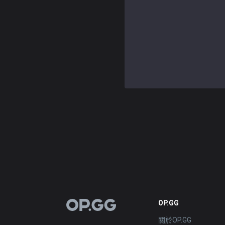
OP.GG
OP.GG
關於OP.GG