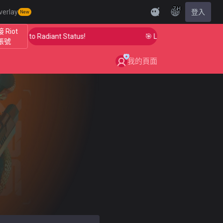
ZH
verlay
登入
New
 Riot
ur Aim to Radiant Status!
🎯 Level Up Your Aim to Rad
帳號
我的頁面