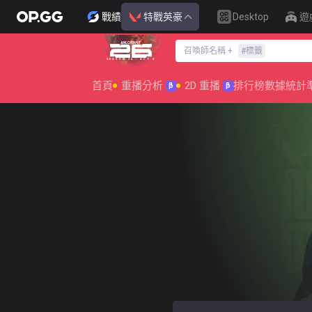
戰績
特戰英豪
Desktop
遊
召喚師名稱
+
#
標籤
SEASON 26 : ACT 4
首頁
重播分析
2D 重播
排行榜
數據統計
β
β