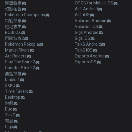
聯盟戰棋
OP.GG for Mobile iOS
幻獸帕魯
AllT Android
Pokémon Champions
AllT iOS
特戰英豪
Valorant Android
絕地求生
Valorant iOS
ROBLOX
Gigs Android
鬥陣特攻2
Gigs iOS
Pokémon Pokopia
TalkG Android
Marvel Rivals
TalkG iOS
Arc Raiders
Esports Android
Slay The Spire 2
Esports iOS
Counter Strike 2
要塞英雄
Diablo 4
2XKO
Time Takers
Desktop
遊戲
Duo
TalkG
電競
Gigs