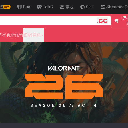
戲
Duo
TalkG
電競
Gigs
Streamer O
New
連接
🎯 Level Up Yo
準星
戰術佈置
遊戲資訊
SEASON 26 // ACT 4