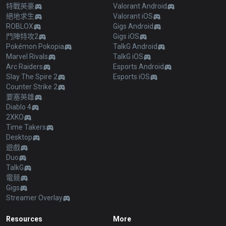
特戰英豪
Valorant Android
絕地求生
Valorant iOS
ROBLOX
Gigs Android
鬥陣特攻2
Gigs iOS
Pokémon Pokopia
TalkG Android
Marvel Rivals
TalkG iOS
Arc Raiders
Esports Android
Slay The Spire 2
Esports iOS
Counter Strike 2
要塞英雄
Diablo 4
2XKO
Time Takers
Desktop
遊戲
Duo
TalkG
電競
Gigs
Streamer Overlay
Resources
More