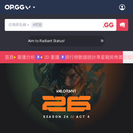
召喚師名稱
+
#
標籤
🎯 Level Up Your Aim to Radiant Status!
🎯 Level Up Your Aim
首頁
重播分析
2D 重播
排行榜
數據統計
準星
戰術佈置
遊戲
β
β
SEASON 26 // ACT 4