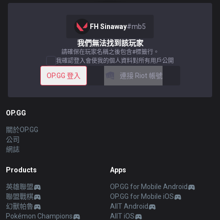
FH Sinaway
#
mb5
我們無法找到該玩家
請確保在玩家名稱之後包含#標籤行。
我確認登入會使我的個人資料對所有用戶公開
OP.GG 登入
連接 Riot 帳號
OP.GG
關於OP.GG
公司
網誌
Products
Apps
英雄聯盟
OP.GG for Mobile Android
聯盟戰棋
OP.GG for Mobile iOS
幻獸帕魯
AllT Android
Pokémon Champions
AllT iOS