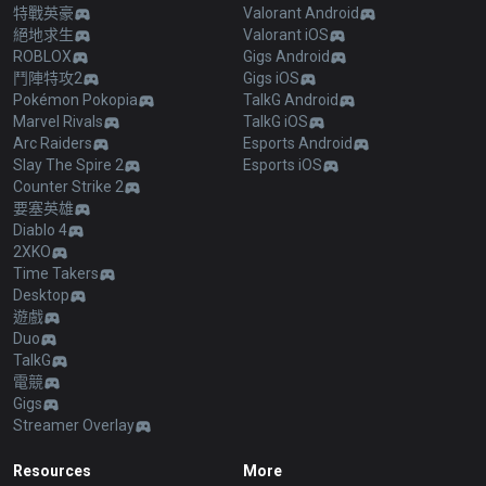
特戰英豪
Valorant Android
絕地求生
Valorant iOS
ROBLOX
Gigs Android
鬥陣特攻2
Gigs iOS
Pokémon Pokopia
TalkG Android
Marvel Rivals
TalkG iOS
Arc Raiders
Esports Android
Slay The Spire 2
Esports iOS
Counter Strike 2
要塞英雄
Diablo 4
2XKO
Time Takers
Desktop
遊戲
Duo
TalkG
電競
Gigs
Streamer Overlay
Resources
More