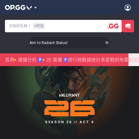
召喚師名稱
+
#
標籤
🎯 Level Up Your Aim to Radiant Status!
🎯 Level Up Your Aim
首頁
重播分析
2D 重播
排行榜
數據統計
準星
戰術佈置
遊戲
β
β
SEASON 26 // ACT 4