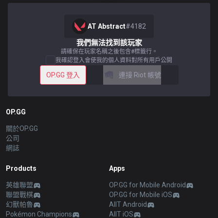
AT Abstract
#
4182
我們無法找到該玩家
請確保在玩家名稱之後包含#標籤行。
我確認登入會使我的個人資料對所有用戶公開
OP.GG 登入
連接 Riot 帳號
OP.GG
關於OP.GG
公司
網誌
Products
Apps
英雄聯盟
OP.GG for Mobile Android
聯盟戰棋
OP.GG for Mobile iOS
幻獸帕魯
AllT Android
Pokémon Champions
AllT iOS