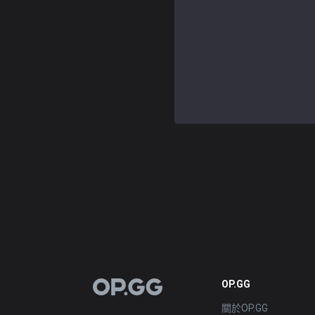
OP.GG
OP.GG
關於OP.GG