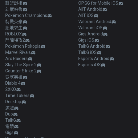
聯盟戰棋
OP.GG for Mobile iOS
幻獸帕魯
AllT Android
Pokémon Champions
AllT iOS
特戰英豪
Valorant Android
絕地求生
Valorant iOS
ROBLOX
Gigs Android
鬥陣特攻2
Gigs iOS
Pokémon Pokopia
TalkG Android
Marvel Rivals
TalkG iOS
Arc Raiders
Esports Android
Slay The Spire 2
Esports iOS
Counter Strike 2
要塞英雄
Diablo 4
2XKO
Time Takers
Desktop
遊戲
Duo
TalkG
電競
Gigs