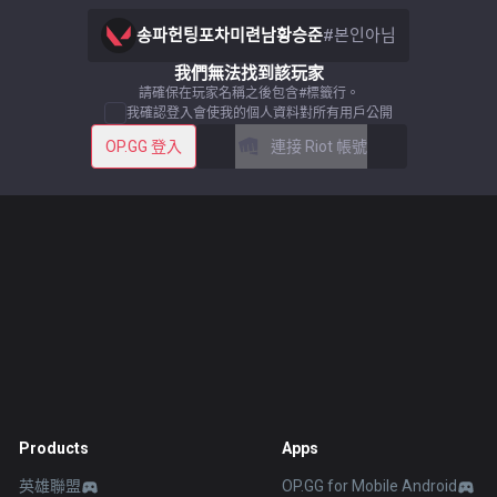
송파헌팅포차미련남황승준
#
본인아님
我們無法找到該玩家
請確保在玩家名稱之後包含#標籤行。
我確認登入會使我的個人資料對所有用戶公開
OP.GG 登入
連接 Riot 帳號
Products
Apps
英雄聯盟
OP.GG for Mobile Android