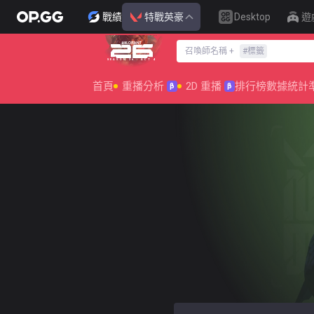
戰績
特戰英豪
Desktop
遊
召喚師名稱
+
#
標籤
SEASON 26 : ACT 4
首頁
重播分析
2D 重播
排行榜
數據統計
β
β