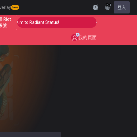
ZH
verlay
登入
New
 Riot
 Your Aim to Radiant Status!
🎯 Level Up Your Aim to 
帳號
我的頁面