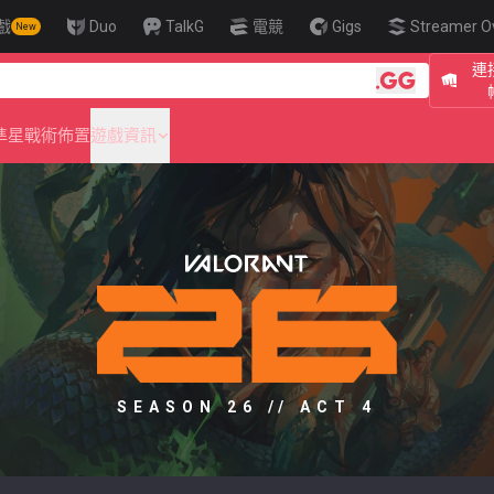
戲
Duo
TalkG
電競
Gigs
Streamer O
New
連接
🎯 Level Up
準星
戰術佈置
遊戲資訊
SEASON 26 // ACT 4