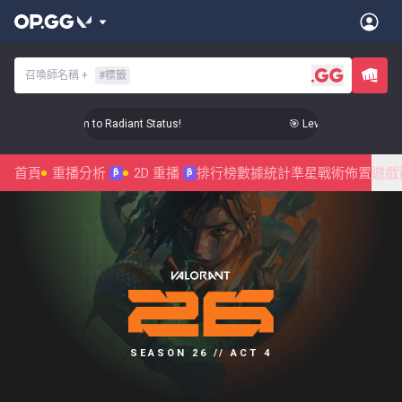
召喚師名稱
+
#
標籤
Level Up Your Aim to Radiant Status!
🎯 Level Up Your Aim to
首頁
重播分析
2D 重播
排行榜
數據統計
準星
戰術佈置
遊戲
β
β
SEASON 26 // ACT 4