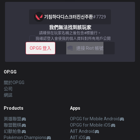
기침하다디스크터진신주환
#
7729
我們無法找到該玩家
請確保在玩家名稱之後包含#標籤行。
我確認登入會使我的個人資料對所有用戶公開
OP.GG 登入
連接 Riot 帳號
OP.GG
關於OP.GG
公司
網誌
Products
Apps
英雄聯盟
OP.GG for Mobile Android
聯盟戰棋
OP.GG for Mobile iOS
幻獸帕魯
AllT Android
Pokémon Champions
AllT iOS