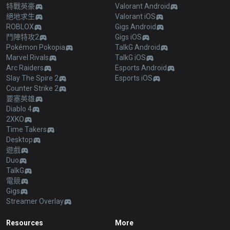
特戰英豪
Valorant Android
絕地求生
Valorant iOS
ROBLOX
Gigs Android
鬥陣特攻2
Gigs iOS
Pokémon Pokopia
TalkG Android
Marvel Rivals
TalkG iOS
Arc Raiders
Esports Android
Slay The Spire 2
Esports iOS
Counter Strike 2
要塞英雄
Diablo 4
2XKO
Time Takers
Desktop
遊戲
Duo
TalkG
電競
Gigs
Streamer Overlay
Resources
More