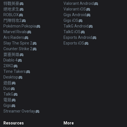
特戰英豪
Valorant Android
絕地求生
Valorant iOS
ROBLOX
Gigs Android
鬥陣特攻2
Gigs iOS
Pokémon Pokopia
TalkG Android
Marvel Rivals
TalkG iOS
Arc Raiders
Esports Android
Slay The Spire 2
Esports iOS
Counter Strike 2
要塞英雄
Diablo 4
2XKO
Time Takers
Desktop
遊戲
Duo
TalkG
電競
Gigs
Streamer Overlay
Resources
More