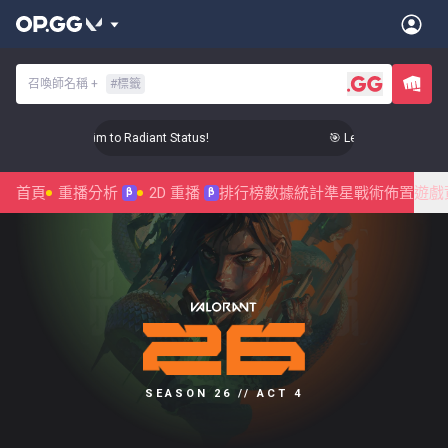
召喚師名稱
+
#
標籤
 Level Up Your Aim to Radiant Status!
🎯 Level Up Your Aim t
首頁
重播分析
2D 重播
排行榜
數據統計
準星
戰術佈置
遊戲
β
β
SEASON 26 // ACT 4