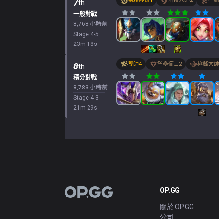
無賴隊長
1
盾護大師
2
星艦
7
th
一般對戰
8,768 小時前
Stage
4
-
5
23
m
18
s
導師
4
堡壘衛士
2
極鋒大師
8
th
積分對戰
8,783 小時前
Stage
4
-
3
21
m
29
s
OP.GG
OP.GG
關於 OP.GG
公司