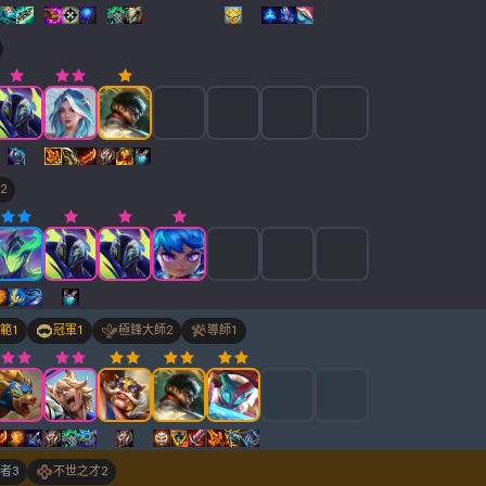
2
範
1
冠軍
1
極鋒大師
2
導師
1
者
3
不世之才
2