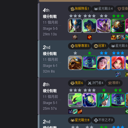
無賴隊長
1
星光戰士
4
堡壘
4
th
積分對戰
11 個月前
Stage
5
-
5
29
m
13
s
狙擊專家
5
冠軍
1
星光戰士
2
nd
積分對戰
11 個月前
Stage
6
-
1
32
m
8
s
鬼影
6
決鬥者
4
導師
1
8
th
積分對戰
11 個月前
Stage
5
-
1
25
m
57
s
星光戰士
8
不世之才
3
2
nd