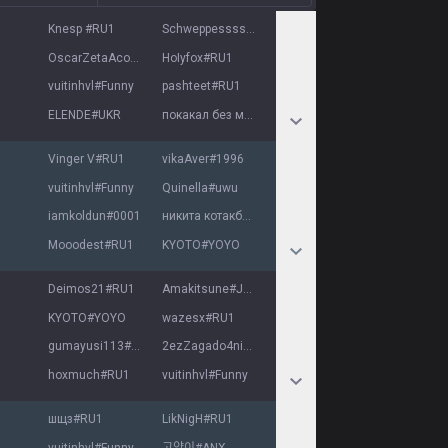
Knesp
#
RU1
Schweppesssss
#
RU1
OscarZetaAcosta
#
RU1
HoIyfox
#
RU1
vuitinhvl
#
Funny
pashteet
#
RU1
ELENDE
#
UKR
покакал без мамы
#
вроде
Vinger V
#
RU1
vikaAver
#
1996
vuitinhvl
#
Funny
Quinella
#
uwu
iamkoldun
#
0001
никита котакбас
#
14yo
Mooodest
#
RU1
KYOTO
#
YOYO
Deimos21
#
RU1
Amakitsune
#
JLBRD
KYOTO
#
YOYO
wazesx
#
RU1
gumayusi113
#
42176
2ezZagado4nik
#
RU1
hoxmuch
#
RU1
vuitinhvl
#
Funny
шщз
#
RU1
LikNigH
#
RU1
vuitinhvl
#
Funny
고양이
#
ANX