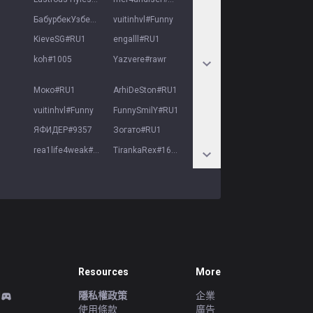
БабурбекУзбек
#
RU1
vuitinhvl
#
Funny
KieveSG
#
RU1
engalll
#
RU1
koh
#
1005
Yazvere
#
rawr
Моко
#
RU1
ArhiDeSton
#
RU1
vuitinhvl
#
Funny
FunnySmilY
#
RU1
ЯФИДЕР
#
9357
Зогато
#
RU1
rea1life4weak
#
RU1
TirankaRex
#
1699
Resources
More
d
隱私權政策
企業
使用條款
廣告