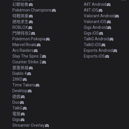
幻獸帕魯
AllT Android
Pokémon Champions
AllT iOS
特戰英豪
Valorant Android
絕地求生
Valorant iOS
ROBLOX
Gigs Android
鬥陣特攻2
Gigs iOS
Pokémon Pokopia
TalkG Android
Marvel Rivals
TalkG iOS
Arc Raiders
Esports Android
Slay The Spire 2
Esports iOS
Counter Strike 2
要塞英雄
Diablo 4
2XKO
Time Takers
Desktop
遊戲
Duo
TalkG
電競
Gigs
Streamer Overlay