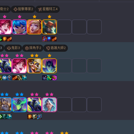
衛士
2
狙擊專家
2
星艦特工
4
3
鬼影
3
摔角手
2
盾護大師
2