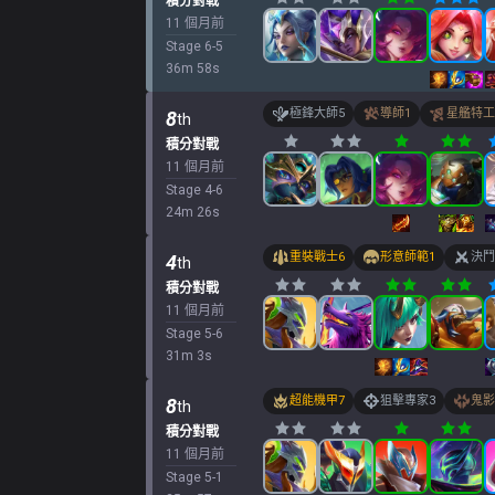
積分對戰
11 個月前
Stage
6
-
5
36
m
58
s
極鋒大師
5
導師
1
星艦特工
8
th
積分對戰
11 個月前
Stage
4
-
6
24
m
26
s
重裝戰士
6
形意師範
1
決鬥
4
th
積分對戰
11 個月前
Stage
5
-
6
31
m
3
s
超能機甲
7
狙擊專家
3
鬼影
8
th
積分對戰
11 個月前
Stage
5
-
1