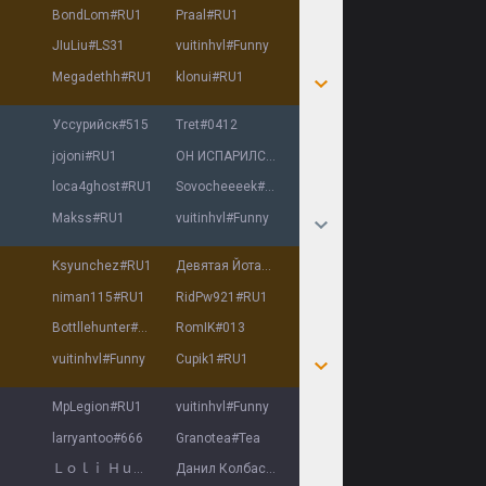
BondLom
#
RU1
Praal
#
RU1
JIuLiu
#
LS31
vuitinhvl
#
Funny
Megadethh
#
RU1
klonui
#
RU1
Уссурийск
#
515
Tret
#
0412
jojoni
#
RU1
ОН ИСПАРИЛСЯ
#
RU1
loca4ghost
#
RU1
Sovocheeeek
#
6556
Makss
#
RU1
vuitinhvl
#
Funny
Ksyunchez
#
RU1
Девятая Йота
#
002
niman115
#
RU1
RidPw921
#
RU1
Bottllehunter
#
RU1
RomIK
#
013
vuitinhvl
#
Funny
Cupik1
#
RU1
MpLegion
#
RU1
vuitinhvl
#
Funny
larryantoo
#
666
Granotea
#
Tea
Ｌｏｌｉ Ｈｕｎｔｅｒ
#
ZAMN
Данил Колбасенко
#
НЕТ