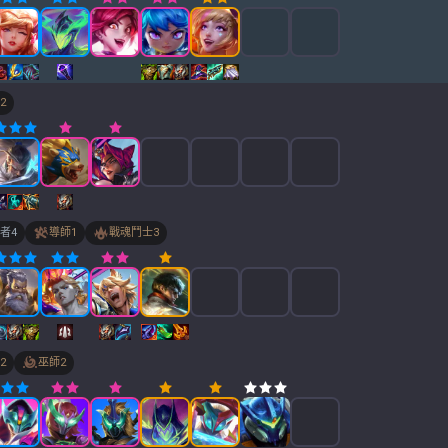
2
者
4
導師
1
戰魂鬥士
3
2
巫師
2