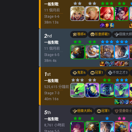
一般對戰
11 個月前
Stage
6
-
6
38
m
13
s
導師
4
形意師範
1
極鋒大師
2
nd
一般對戰
11 個月前
Stage
6
-
5
38
m
4
s
鬼影
6
冠軍
1
不世之才
3
1
st
一般對戰
525,615 分鐘前
Stage
7
-
3
40
m
16
s
極鋒大師
6
冠軍
1
堡壘衛士
5
th
一般對戰
8,761 小時前
Stage
5
-
5