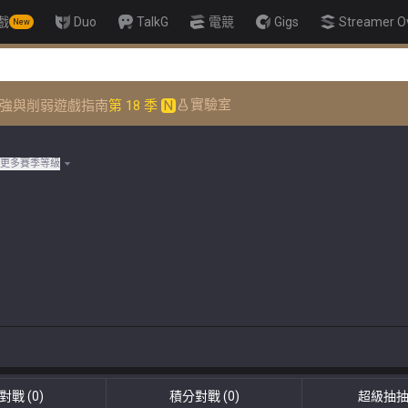
戲
Duo
TalkG
電競
Gigs
Streamer O
New
👑 Master Top
實驗室
強與削弱
遊戲指南
第 18 季
N
更多賽季等級
對戰
(0)
積分對戰
(0)
超級抽