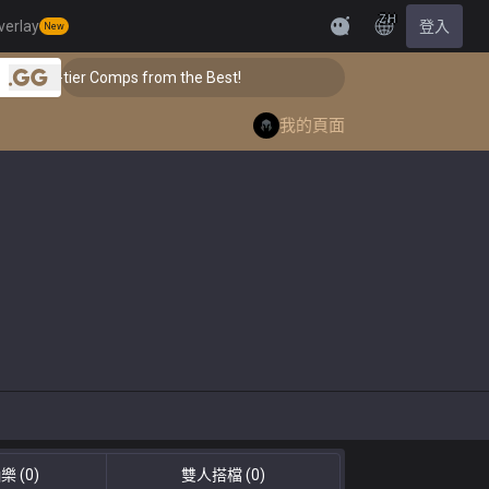
ZH
verlay
登入
New
Feedback
-tier Comps from the Best!
👑 Master Top-tier Comp
.gg
我的頁面
抽樂
(0)
雙人搭檔
(0)