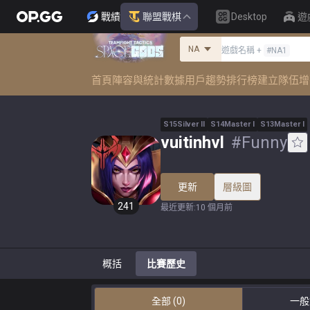
戰績
聯盟戰棋
Desktop
遊
NA
遊戲名稱
+
#
NA1
首頁
陣容與統計數據
用戶趨勢
排行榜
建立隊伍
增
S
15
Silver
II
S
14
Master
I
S
13
Master
I
vuitinhvl
#
Funny
更新
層級圖
241
最近更新
:
10 個月前
概括
比賽歷史
全部
(0)
一般