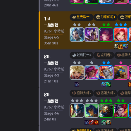
29
m
46
s
星光戰士
9
形意師範
1
冠軍
1
st
一般對戰
8,761 小時前
Stage
6
-
5
35
m
30
s
戰魂鬥士
4
處刑者
2
極鋒大
8
th
一般對戰
8,767 小時前
Stage
4
-
3
21
m
10
s
極鋒大師
2
盾護大師
2
狙擊
8
th
一般對戰
8,767 小時前
Stage
4
-
6
24
m
0
s