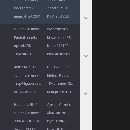
Intersect
#
INT
Zabor72
#
RU1
ringmylife
#
7258
DXSmileS
#
ZOTIK
vuitinhvl
#
Funny
Woody
#
5903
EgoistLuna
#
IcwhN
Misokosaka
#
RU1
sparok
#
RU1
bulkin49
#
123
Timyr
#
RU1
irisParis
#
5203
4ernY KoZe1
#
RU1
Потныйпапа
#
3166
vuitinhvl
#
Funny
Metrim Kouton
#
2747
TrapAlligator
#
6930
TKwumengs
#
2008
oOSlyFoxOo
#
RU1
Muraja228
#
RU1
Hachanik
#
RU1
Луи де Сад
#
money
vuitinhvl
#
Funny
alan1301
#
RU1
Alkalai14
#
7179
kryzilsik
#
RU1
Special
#
3810
Noks
#
RU1