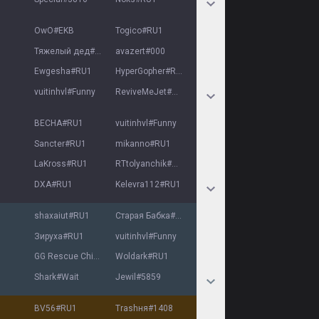
OwO
#
EKB
Togico
#
RU1
Тяжелый дед
#
RU1
avazert
#
000
Ewgesha
#
RU1
HyperGopher
#
RU1
vuitinhvl
#
Funny
ReviveMeJet
#
777
BECHA
#
RU1
vuitinhvl
#
Funny
Sancter
#
RU1
mikanno
#
RU1
LaKross
#
RU1
RTtolyanchik
#
RU1
DXA
#
RU1
Kelevra112
#
RU1
shaxaiut
#
RU1
Старая Бабка
#
1453
Зируха
#
RU1
vuitinhvl
#
Funny
GG Rescue Chip
#
RU1
Woldark
#
RU1
Shark
#
Wait
Jewil
#
5859
BV56
#
RU1
Trashня
#
1408