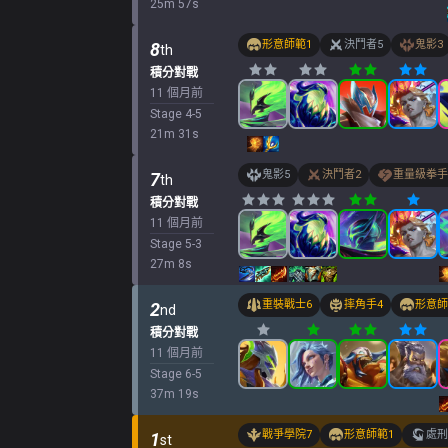
25
m
57
s
形意師範
1
決鬥者
5
鬼影
3
8
th
積分對戰
11 個月前
Stage
4
-
5
21
m
31
s
鬼影
5
決鬥者
2
重量級拳手
7
th
積分對戰
11 個月前
Stage
5
-
3
27
m
8
s
重裝戰士
6
摔角手
4
形意師
2
nd
積分對戰
11 個月前
Stage
6
-
5
37
m
19
s
戰爭學院
7
形意師範
1
處刑
1
st