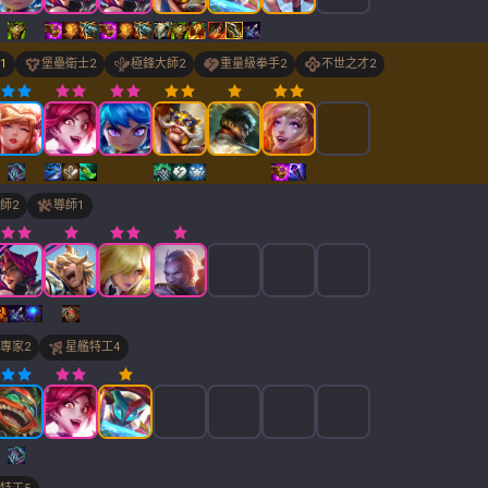
1
堡壘衛士
2
極鋒大師
2
重量級拳手
2
不世之才
2
師
2
導師
1
專家
2
星艦特工
4