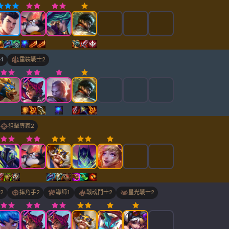
4
重裝戰士
2
狙擊專家
2
2
摔角手
2
導師
1
戰魂鬥士
2
星光戰士
2