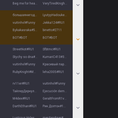
Beg me for heal
#
RU1
VeryTiredKnight
#
RU1
большаянигодяйка
#
234
LyutyyHadouken
#
BFG
vuitinhvl
#
Funny
Jekka124
#
RU1
Bykakasraka
#
5327
binetto
#
2711
BOT
#
BOT
BOT
#
BOT
StreetNot
#
RU1
Sfbtmc
#
RU1
Stychy so dna
#
Dno
KumariC413
#
3111
vuitinhvl
#
Funny
Красивый парень
#
Noob
RubyKnight
#
Meow
leha2005
#
RU1
rv11er
#
RU1
vuitinhvl
#
Funny
ТайлерДернул
#
6666
Ejecución demon
#
7019
M4dex
#
RU1
GeraltFromR1v1a
#
eb1an
DarthEthan
#
RU1
Рик Долтон
#
1337
Lustrous Hyles
#
9080
mer4andiser
#
RU1