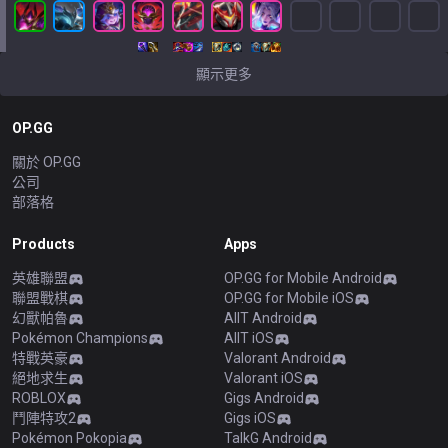
顯示更多
OP.GG
關於 OP.GG
公司
部落格
Products
Apps
英雄聯盟
OP.GG for Mobile Android
聯盟戰棋
OP.GG for Mobile iOS
幻獸帕魯
AllT Android
Pokémon Champions
AllT iOS
特戰英豪
Valorant Android
絕地求生
Valorant iOS
ROBLOX
Gigs Android
鬥陣特攻2
Gigs iOS
Pokémon Pokopia
TalkG Android