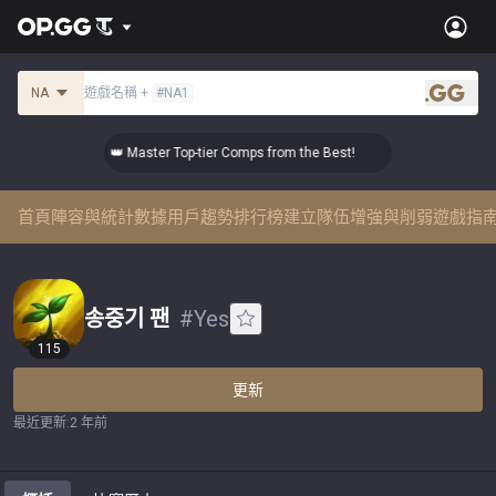
NA
遊戲名稱
+
#
NA1
.gg
👑 Master Top-tier Comps from the Best!
👑
首頁
陣容與統計數據
用戶趨勢
排行榜
建立隊伍
增強與削弱
遊戲指
송중기 팬
#
Yes
115
更新
最近更新
:
2 年前