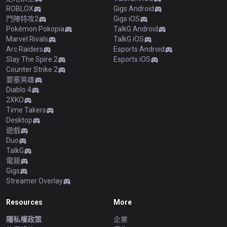
ROBLOX
Gigs Android
鬥陣特攻2
Gigs iOS
Pokémon Pokopia
TalkG Android
Marvel Rivals
TalkG iOS
Arc Raiders
Esports Android
Slay The Spire 2
Esports iOS
Counter Strike 2
要塞英雄
Diablo 4
2XKO
Time Takers
Desktop
遊戲
Duo
TalkG
電競
Gigs
Streamer Overlay
Resources
More
隱私權政策
企業