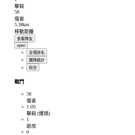
擊殺
58
傷害
5.38km
移動距離
查看隊友
open
全場排名
團隊統計
綜合
戰鬥
58
傷害
1 (0)
擊殺 (爆頭)
1
助攻
0