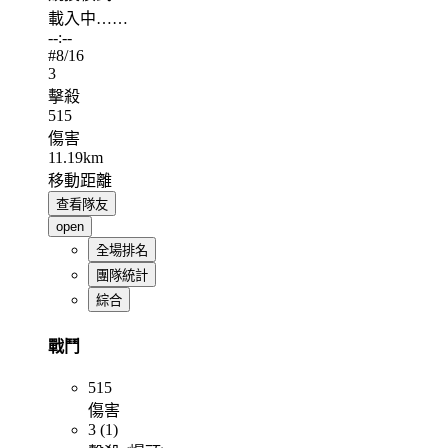
載入中……
--:--
#
8
/16
3
擊殺
515
傷害
11.19km
移動距離
查看隊友
open
全場排名
團隊統計
綜合
戰鬥
515
傷害
3 (1)