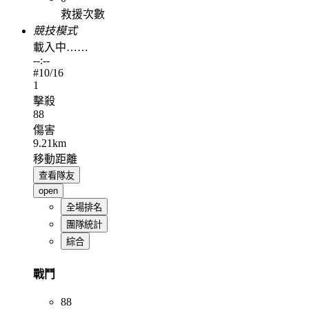
救援次數
競技模式
載入中……
--:--
#
10
/16
1
擊殺
88
傷害
9.21km
移動距離
查看隊友
open
全場排名
團隊統計
綜合
戰鬥
88