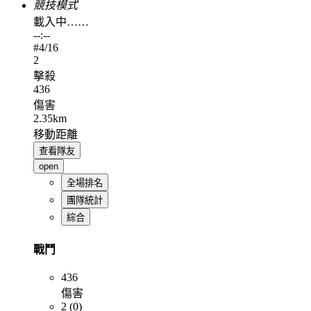
競技模式
載入中……
--:--
#
4
/16
2
擊殺
436
傷害
2.35km
移動距離
查看隊友
open
全場排名
團隊統計
綜合
戰鬥
436
傷害
2 (0)