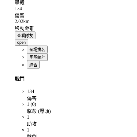
擊殺
134
傷害
2.02km
移動距離
查看隊友
open
全場排名
團隊統計
綜合
戰鬥
134
傷害
1 (0)
擊殺 (爆頭)
1
助攻
1
擊倒