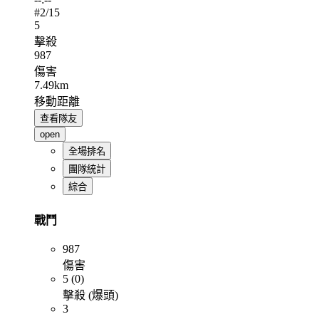
#
2
/15
5
擊殺
987
傷害
7.49km
移動距離
查看隊友
open
全場排名
團隊統計
綜合
戰鬥
987
傷害
5 (0)
擊殺 (爆頭)
3