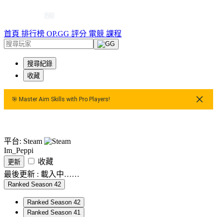
首頁
排行榜
OP.GG 評分
電競
課程
搜尋紀錄
收藏
🎯 Master Aim Skills with Pro Players!
🎯 Master Aim Skills with Pro Players!
🎯 Master Aim Ski
平台: Steam
Im_Peppi
收藏
更新
最後更新 :
載入中……
Ranked Season 42
Ranked Season 42
Ranked Season 41