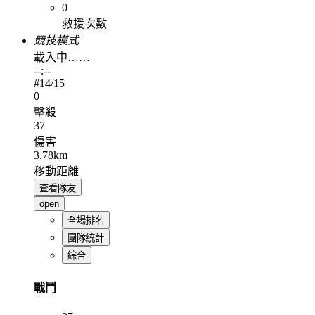
0
救援次數
競技模式
載入中……
--:--
#
14
/15
0
擊殺
37
傷害
3.78km
移動距離
查看隊友
open
全場排名
團隊統計
綜合
戰鬥