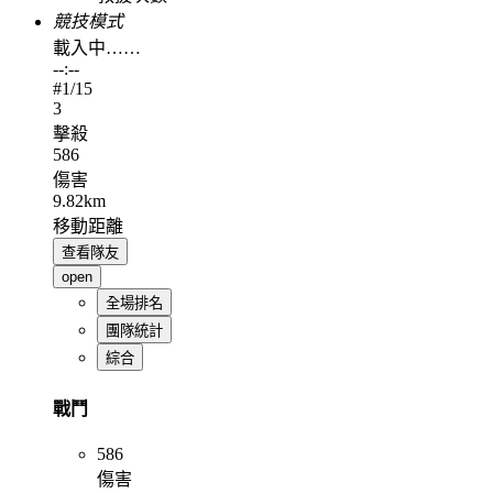
競技模式
載入中……
--:--
#
1
/15
3
擊殺
586
傷害
9.82km
移動距離
查看隊友
open
全場排名
團隊統計
綜合
戰鬥
586
傷害