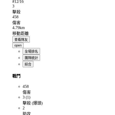
#
12
/16
3
擊殺
458
傷害
4.79km
移動距離
查看隊友
open
全場排名
團隊統計
綜合
戰鬥
458
傷害
3 (1)
擊殺 (爆頭)
2
助攻