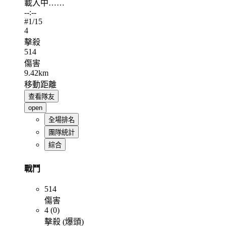
載入中……
--:--
#
1
/15
4
擊殺
514
傷害
9.42km
移動距離
查看隊友
open
全場排名
團隊統計
綜合
戰鬥
514
傷害
4 (0)
擊殺 (爆頭)