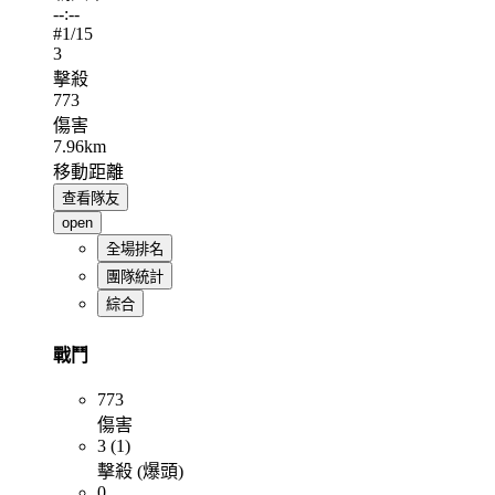
--:--
#
1
/15
3
擊殺
773
傷害
7.96km
移動距離
查看隊友
open
全場排名
團隊統計
綜合
戰鬥
773
傷害
3 (1)
擊殺 (爆頭)
0