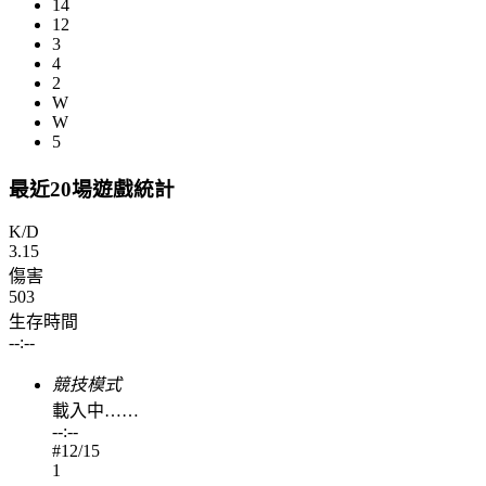
14
12
3
4
2
W
W
5
最近20場遊戲統計
K/D
3.15
傷害
503
生存時間
--:--
競技模式
載入中……
--:--
#
12
/15
1