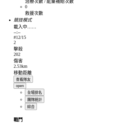
治療次數 / 能量補給次數
0
救援次數
競技模式
載入中……
--:--
#
12
/15
2
擊殺
202
傷害
2.53km
移動距離
查看隊友
open
全場排名
團隊統計
綜合
戰鬥