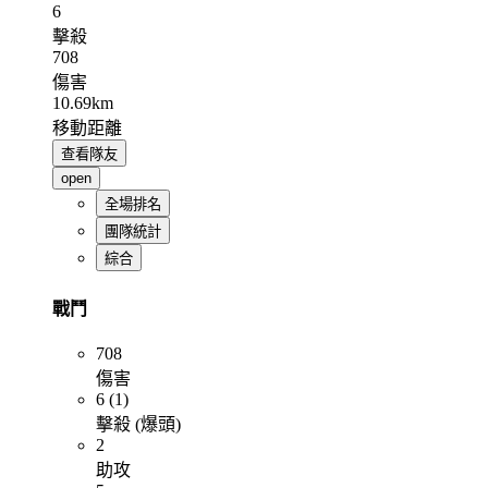
6
擊殺
708
傷害
10.69km
移動距離
查看隊友
open
全場排名
團隊統計
綜合
戰鬥
708
傷害
6 (1)
擊殺 (爆頭)
2
助攻