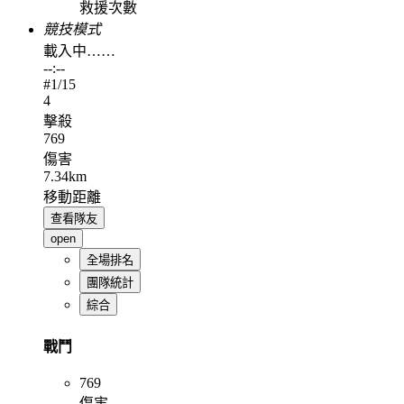
救援次數
競技模式
載入中……
--:--
#
1
/15
4
擊殺
769
傷害
7.34km
移動距離
查看隊友
open
全場排名
團隊統計
綜合
戰鬥
769
傷害