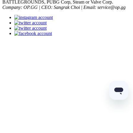
BATTLEGROUNDS, PUBG Corp, Steam or Valve Corp.
Company: OP.GG | CEO: Sangrak Choi | Email: service@op.gg