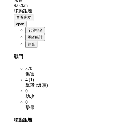
9.62km
移動距離
查看隊友
open
全場排名
團隊統計
綜合
戰鬥
370
傷害
4 (1)
擊殺 (爆頭)
0
助攻
0
擊暈
移動距離