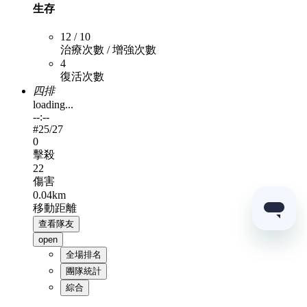
生存
12 / 10
治療次數 / 增強次數
4
復活次數
四排
loading...
--:--
#
25
/27
0
擊殺
22
傷害
0.04km
移動距離
查看隊友
open
全場排名
團隊統計
綜合