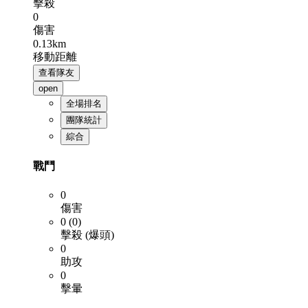
擊殺
0
傷害
0.13km
移動距離
查看隊友
open
全場排名
團隊統計
綜合
戰鬥
0
傷害
0 (0)
擊殺 (爆頭)
0
助攻
0
擊暈