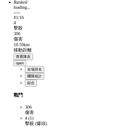
Ranked
loading...
--:--
#
1
/16
4
擊殺
306
傷害
10.59km
移動距離
查看隊友
open
全場排名
團隊統計
綜合
戰鬥
306
傷害
4 (1)
擊殺 (爆頭)