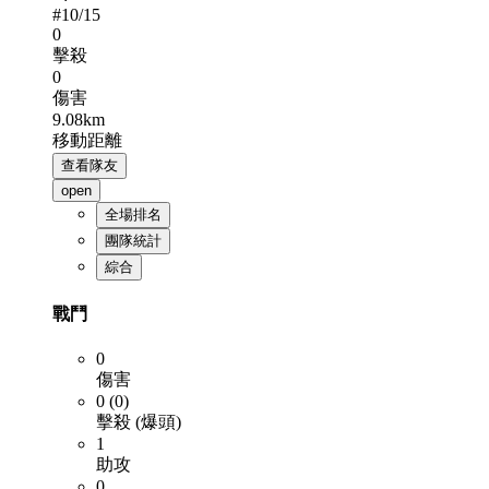
#
10
/15
0
擊殺
0
傷害
9.08km
移動距離
查看隊友
open
全場排名
團隊統計
綜合
戰鬥
0
傷害
0 (0)
擊殺 (爆頭)
1
助攻
0