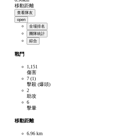
移動距離
查看隊友
open
全場排名
團隊統計
綜合
戰鬥
1,151
傷害
7 (1)
擊殺 (爆頭)
2
助攻
6
擊暈
移動距離
6.96 km