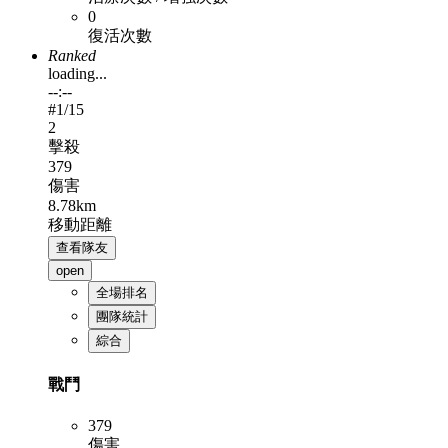
0
復活次數
Ranked
loading...
--:--
#
1
/15
2
擊殺
379
傷害
8.78km
移動距離
查看隊友
open
全場排名
團隊統計
綜合
戰鬥
379
傷害