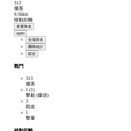
313
傷害
9.56km
移動距離
查看隊友
open
全場排名
團隊統計
綜合
戰鬥
313
傷害
1 (1)
擊殺 (爆頭)
3
助攻
1
擊暈
移動距離