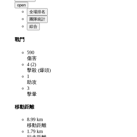
open
全場排名
團隊統計
綜合
戰鬥
590
傷害
4 (2)
擊殺 (爆頭)
1
助攻
3
擊暈
移動距離
8.99 km
移動距離
1.79 km