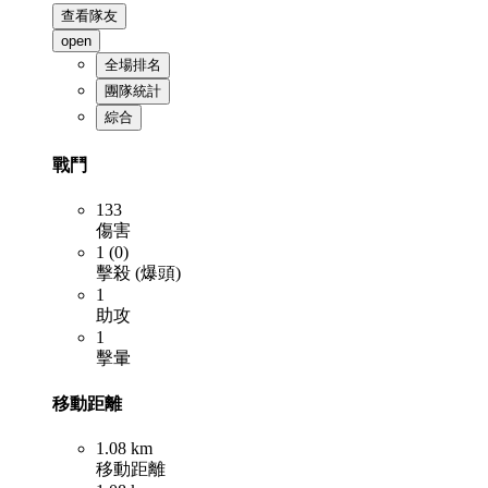
查看隊友
open
全場排名
團隊統計
綜合
戰鬥
133
傷害
1 (0)
擊殺 (爆頭)
1
助攻
1
擊暈
移動距離
1.08 km
移動距離