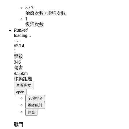
8 / 3
治療次數 / 增強次數
1
復活次數
Ranked
loading...
--:--
#
5
/14
1
擊殺
346
傷害
9.55km
移動距離
查看隊友
open
全場排名
團隊統計
綜合
戰鬥