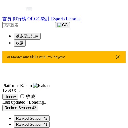
首頁
排行榜
OP.GG統計
Esports
Lessons
搜索歷史記錄
收藏
🎯 Master Aim Skills with Pro Players!
🎯 Master Aim Skills with Pro Players!
🎯 Master Aim Skil
Platform: Kakao
1vs63X_-
收藏
Renew
Last updated :
Loading...
Ranked Season 42
Ranked Season 42
Ranked Season 41