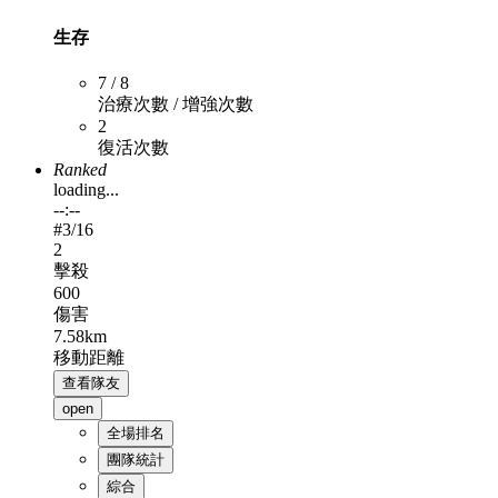
生存
7 / 8
治療次數 / 增強次數
2
復活次數
Ranked
loading...
--:--
#
3
/16
2
擊殺
600
傷害
7.58km
移動距離
查看隊友
open
全場排名
團隊統計
綜合