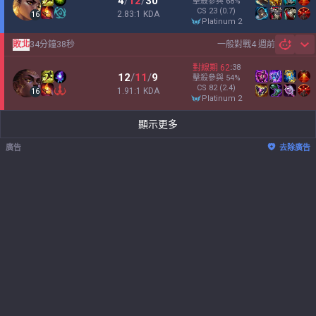
4
/
12
/
30
擊殺參與
68
%
CS
23
(0.7)
2.83:1 KDA
16
platinum 2
敗北
34分鐘38秒
一般對戰
4 週前
Sh
對線期
62
:
38
12
/
11
/
9
擊殺參與
54
%
CS
82
(2.4)
1.91:1 KDA
16
platinum 2
顯示更多
廣告
去除廣告