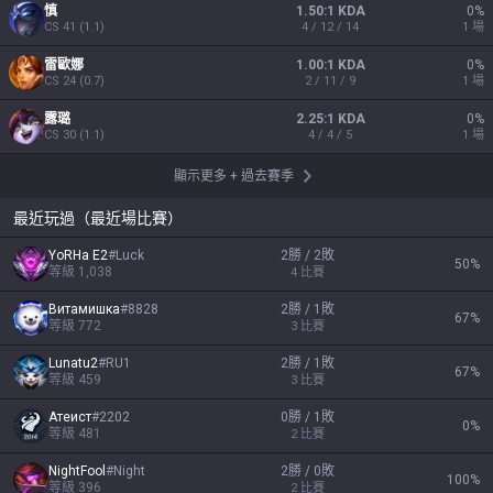
慎
1.50:1 KDA
0
%
CS
41
(
1.1
)
4 / 12 / 14
1
場
雷歐娜
1.00:1 KDA
0
%
CS
24
(
0.7
)
2 / 11 / 9
1
場
露璐
2.25:1 KDA
0
%
CS
30
(
1.1
)
4 / 4 / 5
1
場
顯示更多
+
過去賽季
最近玩過（最近場比賽）
YoRHa E2
#
Luck
2勝 / 2敗
50
%
等級
1,038
4
比賽
Витамишка
#
8828
2勝 / 1敗
67
%
等級
772
3
比賽
Lunatu2
#
RU1
2勝 / 1敗
67
%
等級
459
3
比賽
Атеист
#
2202
0勝 / 1敗
0
%
等級
481
2
比賽
NightFool
#
Night
2勝 / 0敗
100
%
等級
396
2
比賽