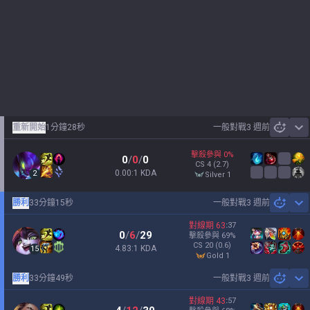
重新開始
1分鐘28秒
一般對戰
3 週前
Sh
擊殺參與
0
%
0
/
0
/
0
CS
4
(2.7)
0.00:1 KDA
2
silver 1
勝利
33分鐘15秒
一般對戰
3 週前
Sh
對線期
63
:
37
0
/
6
/
29
擊殺參與
69
%
CS
20
(0.6)
4.83:1 KDA
15
gold 1
勝利
33分鐘49秒
一般對戰
3 週前
Sh
對線期
43
:
57