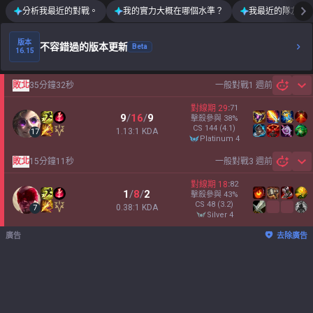
分析我最近的對戰。
我的實力大概在哪個水準？
我最近的隊友運
版本
不容錯過的版本更新
Beta
16.15
敗北
35分鐘32秒
一般對戰
1 週前
Sh
對線期
29
:
71
9
/
16
/
9
擊殺參與
38
%
CS
144
(4.1)
1.13:1 KDA
17
platinum 4
敗北
15分鐘11秒
一般對戰
3 週前
Sh
對線期
18
:
82
1
/
8
/
2
擊殺參與
43
%
CS
48
(3.2)
0.38:1 KDA
7
silver 4
廣告
去除廣告