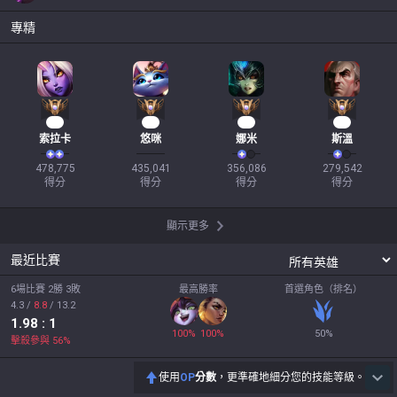
專精
46
42
33
25
索拉卡
悠咪
娜米
斯溫
478,775

435,041

356,086

279,542

得分
得分
得分
得分
顯示更多
最近比賽
6場比賽 2勝 3敗
最高勝率
首選角色（排名）
4.3
/
8.8
/
13.2
1.98
: 1
100
%
100
%
50
%
擊殺參與
56
%
使用
OP
分數
，更準確地細分您的技能等級。