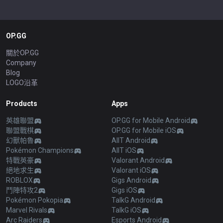
OP.GG
關於OP.GG
Company
Blog
LOGO沿革
Products
Apps
英雄聯盟
OP.GG for Mobile Android
聯盟戰棋
OP.GG for Mobile iOS
幻獸帕魯
AllT Android
Pokémon Champions
AllT iOS
特戰英豪
Valorant Android
絕地求生
Valorant iOS
ROBLOX
Gigs Android
鬥陣特攻2
Gigs iOS
Pokémon Pokopia
TalkG Android
Marvel Rivals
TalkG iOS
Arc Raiders
Esports Android