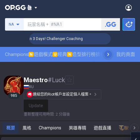
搜尋召喚師
玩家名稱 +
#NA1
NA
🏆 Rank Up in 3 Days! Challenger Coaching
🏆 Rank Up in
Champions
遊戲模式
經典
造型排行榜
排行榜
職業對戰觀賽
我的頁面
N
U
N
Maestro
#
Luck
RU
連結您的Riot帳戶並設定個人檔案。
985
Update
重新整理可用時間
:
2 分鐘後
概要
風格
Champions
英雄專精
遊戲直播
聯盟戰