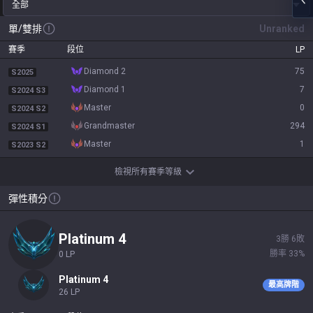
全部
單/雙排
Unranked
賽季
段位
LP
diamond 2
75
S2025
diamond 1
7
S2024 S3
master
0
S2024 S2
grandmaster
294
S2024 S1
master
1
S2023 S2
檢視所有賽季等級
彈性積分
platinum 4
3
勝
6
敗
勝率
33
%
0
LP
platinum 4
最高牌階
26
LP