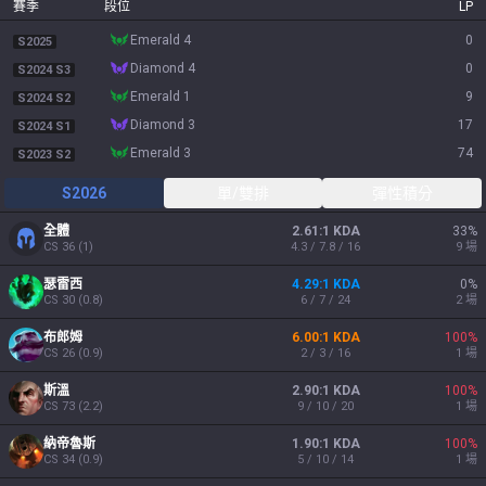
賽季
段位
LP
emerald 4
0
S2025
diamond 4
0
S2024 S3
emerald 1
9
S2024 S2
diamond 3
17
S2024 S1
emerald 3
74
S2023 S2
S2026
單/雙排
彈性積分
全體
2.61:1 KDA
33
%
CS
36
(
1
)
4.3 / 7.8 / 16
9
場
瑟雷西
4.29:1 KDA
0
%
CS
30
(
0.8
)
6 / 7 / 24
2
場
布郎姆
6.00:1 KDA
100
%
CS
26
(
0.9
)
2 / 3 / 16
1
場
斯溫
2.90:1 KDA
100
%
CS
73
(
2.2
)
9 / 10 / 20
1
場
納帝魯斯
1.90:1 KDA
100
%
CS
34
(
0.9
)
5 / 10 / 14
1
場