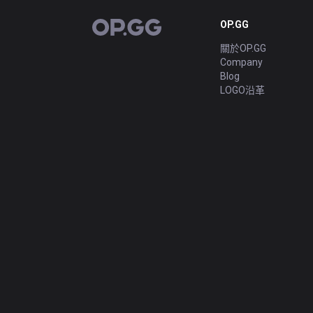
OP.GG
OP.GG
關於OP.GG
Company
Blog
LOGO沿革