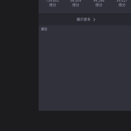
139,602

58,509

49,286

39,027

得分
得分
得分
得分
顯示更多
廣告