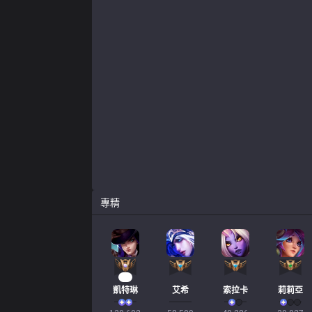
專精
13
凱特琳
艾希
索拉卡
莉莉亞