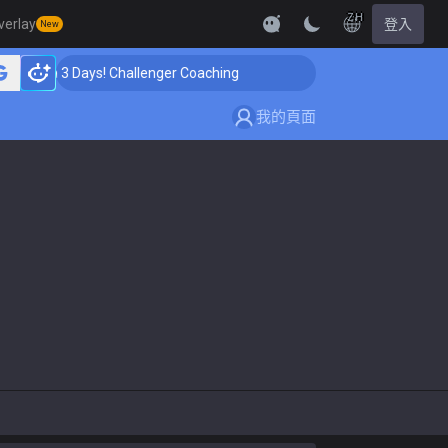
ZH
verlay
登入
New
 Up in 3 Days! Challenger Coaching
🏆 Rank Up in 3 D
我的頁面