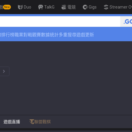
戲
Duo
TalkG
電競
Gigs
Streamer O
New
🏆 Rank
榜
排行榜
職業對戰觀賽
數據統計
多重搜尋
遊戲更新
。
遊戲直播
聯盟戰棋