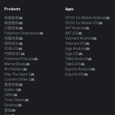
Products
Apps
英雄聯盟
OP.GG for Mobile Android
聯盟戰棋
OP.GG for Mobile iOS
幻獸帕魯
AllT Android
Pokémon Champions
AllT iOS
特戰英豪
Valorant Android
絕地求生
Valorant iOS
ROBLOX
Gigs Android
鬥陣特攻2
Gigs iOS
Pokémon Pokopia
TalkG Android
Marvel Rivals
TalkG iOS
Arc Raiders
Esports Android
Slay The Spire 2
Esports iOS
Counter Strike 2
要塞英雄
Diablo 4
2XKO
Time Takers
Desktop
遊戲