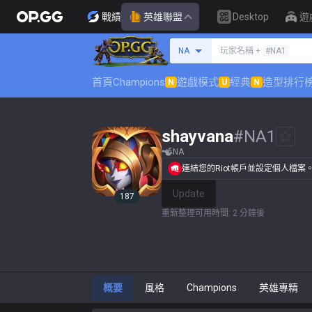
戰績
英雄聯盟
Desktop
遊
搜尋召喚師
NA
玩家名稱 +
#NA1
首頁
Champions
遊戲模式
經典
造型排行
N
U
N
shayvana
#
NA1
NA
連結您的Riot帳戶並設定個人檔案
Update
187
重新整理可用時間
:
2 分鐘後
概要
風格
Champions
英雄專精